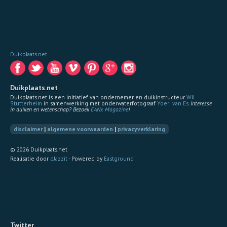
Duikplaats.net
Duikplaats.net
Duikplaats.net is een initiatief van ondernemer en duikinstructeur
Wil
Stutterheim
in samenwerking met onderwaterfotograaf
Yoeri van Es
.
Interesse
in duiken en wetenschap? Bezoek
EANx Magazine
!
disclaimer
|
algemene voorwaarden
|
privacyverklaring
© 2026 Duikplaats.net
Realisatie door
dJazzit
- Powered by
Eastground
Twitter