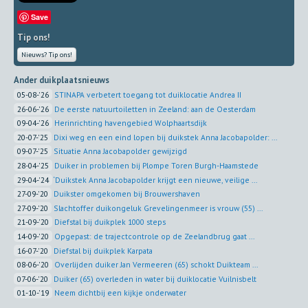
Save
Tip ons!
Nieuws? Tip ons!
Ander duikplaatsnieuws
05-08-'26
STINAPA verbetert toegang tot duiklocatie Andrea II
26-06-'26
De eerste natuurtoiletten in Zeeland: aan de Oesterdam
09-04-'26
Herinrichting havengebied Wolphaartsdijk
20-07-'25
Dixi weg en een eind lopen bij duikstek Anna Jacobapolder: ...
09-07-'25
Situatie Anna Jacobapolder gewijzigd
28-04-'25
Duiker in problemen bij Plompe Toren Burgh-Haamstede
29-04-'24
‘Duikstek Anna Jacobapolder krijgt een nieuwe, veilige ...
27-09-'20
Duikster omgekomen bij Brouwershaven
27-09-'20
Slachtoffer duikongeluk Grevelingenmeer is vrouw (55) ...
21-09-'20
Diefstal bij duikplek 1000 steps
14-09-'20
Opgepast: de trajectcontrole op de Zeelandbrug gaat ...
16-07-'20
Diefstal bij duikplek Karpata
08-06-'20
Overlijden duiker Jan Vermeeren (65) schokt Duikteam ...
07-06-'20
Duiker (65) overleden in water bij duiklocatie Vuilnisbelt
01-10-'19
Neem dichtbij een kijkje onderwater