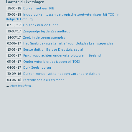
Laatste duikverslagen
28-05-'18
Duiken met een RIB
30-03-'18
Indoorduiken tussen de tropische zoetwatervissen bij TODI in
Belgisch Limburg
07-09-'17
Op zoek naar de tunnel
30-07-'17
Zeepaardje bij de Zeelandbrug
14-07-'17
Zeelt in de Leemslagenplas
02-06-'17
Het Grasbroek als alternatief voor clubplas Leemslagenplas
13-05-'17
Eerste duik bij Bergse Diepsluis: sepia!
12-05-'17
Praktijkopdrachten onderwaterbiologie in Zeeland
05-05-'17
Onder water biertjes tappen bij TODI
04-05-'17
Duik Zeelandbrug
30-09-'16
Duiken zonder last te hebben van andere duikers
04-06-'16
Parende sepiola's en meer
→
Meer berichten...