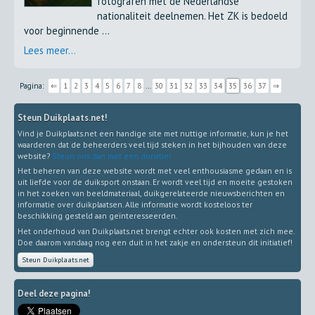
fotografen met de Nederlandse
nationaliteit deelnemen. Het ZK is bedoeld
voor beginnende ...
Lees meer...
Pagina:
⇐
1
2
3
4
5
6
7
8
…
30
31
32
33
34
35
36
37
⇒
Steun Duikplaats.net!
Vind je Duikplaats.net een handige site met nuttige informatie, kun je het
waarderen dat de beheerders veel tijd steken in het bijhouden van deze
website?
Steun ons dan met een donatie!
Het beheren van deze website wordt met veel enthousiasme gedaan en is
uit liefde voor de duiksport onstaan. Er wordt veel tijd en moeite gestoken
in het zoeken van beeldmateriaal, duikgerelateerde nieuwsberichten en
informatie over duikplaatsen. Alle informatie wordt kosteloos ter
beschikking gesteld aan geïnteresseerden.
Het onderhoud van Duikplaats.net brengt echter ook kosten met zich mee.
Doe daarom vandaag nog een duit in het zakje en ondersteun dit initiatief!
Steun Duikplaats.net
Deel deze pagina!