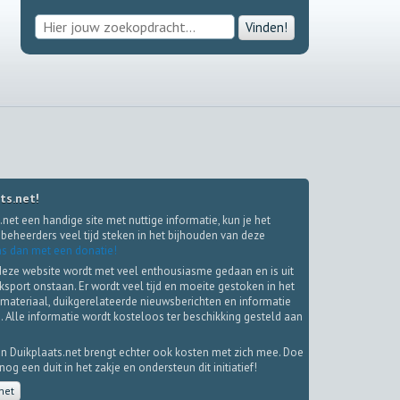
Vinden!
ts.net!
.net een handige site met nuttige informatie, kun je het
beheerders veel tijd steken in het bijhouden van deze
s dan met een donatie!
deze website wordt met veel enthousiasme gedaan en is uit
iksport onstaan. Er wordt veel tijd en moeite gestoken in het
materiaal, duikgerelateerde nieuwsberichten en informatie
. Alle informatie wordt kosteloos ter beschikking gesteld aan
.
n Duikplaats.net brengt echter ook kosten met zich mee. Doe
g een duit in het zakje en ondersteun dit initiatief!
net