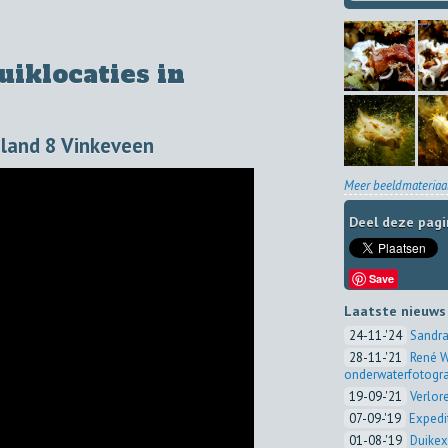
iklocaties in
iland 8 Vinkeveen
Meer beeldmateriaal
Deel deze pagi
Save
Laatste nieuws
24-11-'24
Sandra
28-11-'21
René W
onderwaterfotogra
19-09-'21
Verlor
07-09-'19
Expedi
01-08-'19
Duikex