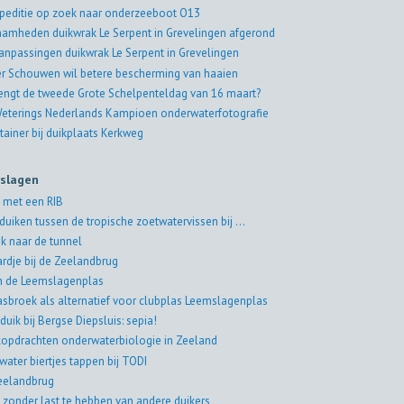
peditie op zoek naar onderzeeboot O13
amheden duikwrak Le Serpent in Grevelingen afgerond
aanpassingen duikwrak Le Serpent in Grevelingen
er Schouwen wil betere bescherming van haaien
engt de tweede Grote Schelpenteldag van 16 maart?
eterings Nederlands Kampioen onderwaterfotografie
tainer bij duikplaats Kerkweg
rslagen
 met een RIB
duiken tussen de tropische zoetwatervissen bij ...
k naar de tunnel
rdje bij de Zeelandbrug
in de Leemslagenplas
asbroek als alternatief voor clubplas Leemslagenplas
duik bij Bergse Diepsluis: sepia!
jkopdrachten onderwaterbiologie in Zeeland
water biertjes tappen bij TODI
eelandbrug
 zonder last te hebben van andere duikers