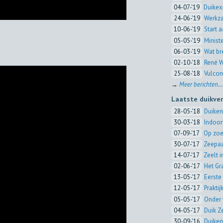
04-07-'19
Duikex
24-06-'19
Werkza
10-06-'19
Start 
05-05-'19
Minist
06-03-'19
Wat br
02-10-'18
René W
25-08-'18
Vulcon
→
Meer berichten...
Laatste duikve
28-05-'18
Duiken
30-03-'18
Indoor
07-09-'17
Op zoe
30-07-'17
Zeepaa
14-07-'17
Zeelt 
02-06-'17
Het Gr
13-05-'17
Eerste 
12-05-'17
Prakti
05-05-'17
Onder 
04-05-'17
Duik Z
30-09-'16
Duiken