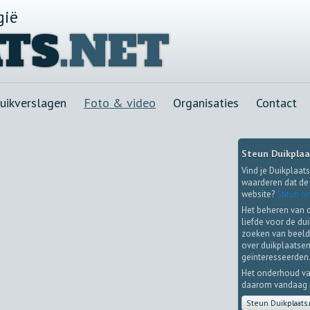
gië
TS
.NET
uikverslagen
Foto & video
Organisaties
Contact
Steun Duikplaa
Vind je Duikplaats
waarderen dat de 
website?
Steun on
Het beheren van 
liefde voor de du
zoeken van beeld
over duikplaatsen
geïnteresseerden
Het onderhoud va
daarom vandaag no
Steun Duikplaats.