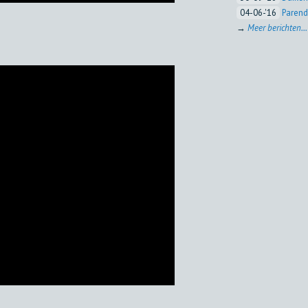
04-06-'16
Parend
→
Meer berichten...