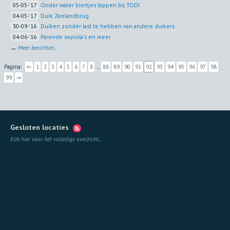
05-05-'17
Onder water biertjes tappen bij TODI
04-05-'17
Duik Zeelandbrug
30-09-'16
Duiken zonder last te hebben van andere duikers
04-06-'16
Parende sepiola's en meer
→
Meer berichten...
Pagina:
⇐
1
2
3
4
5
6
7
8
…
88
89
90
91
92
93
94
95
96
97
98
99
⇒
Gesloten locaties
Klik hier voor het volledige overzicht
...