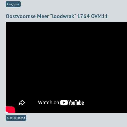
Langspier
Oostvoornse Meer "loodwrak" 1764 OVM11
Slag Bergeend