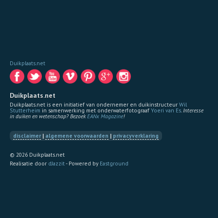
Duikplaats.net
Duikplaats.net
Duikplaats.net is een initiatief van ondernemer en duikinstructeur
Wil
Stutterheim
in samenwerking met onderwaterfotograaf
Yoeri van Es
.
Interesse
in duiken en wetenschap? Bezoek
EANx Magazine
!
disclaimer
|
algemene voorwaarden
|
privacyverklaring
© 2026 Duikplaats.net
Realisatie door
dJazzit
- Powered by
Eastground