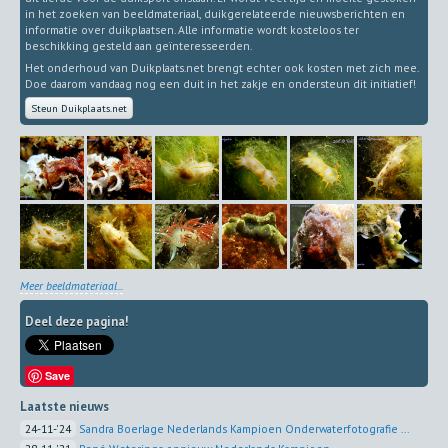
in het zoeken van beeldmateriaal, duikgerelateerde nieuwsberichten en
informatie over duikplaatsen. Alle informatie wordt kosteloos ter
beschikking gesteld aan geïnteresseerden.
Het onderhoud van Duikplaats.net brengt echter ook kosten met zich mee.
Doe daarom vandaag nog een duit in het zakje en ondersteun dit initiatief!
Steun Duikplaats.net
Meer beeldmateriaal...
Deel deze pagina!
Save
Laatste nieuws
24-11-'24
Sandra Boerlage Nederlands Kampioen Onderwaterfotografie ...