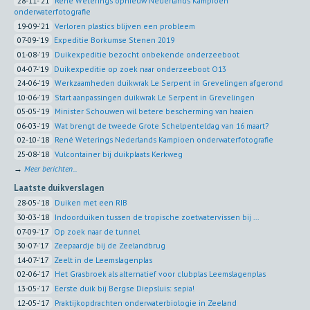
28-11-'21
René Weterings opnieuw Nederlands Kampioen
onderwaterfotografie
19-09-'21
Verloren plastics blijven een probleem
07-09-'19
Expeditie Borkumse Stenen 2019
01-08-'19
Duikexpeditie bezocht onbekende onderzeeboot
04-07-'19
Duikexpeditie op zoek naar onderzeeboot O13
24-06-'19
Werkzaamheden duikwrak Le Serpent in Grevelingen afgerond
10-06-'19
Start aanpassingen duikwrak Le Serpent in Grevelingen
05-05-'19
Minister Schouwen wil betere bescherming van haaien
06-03-'19
Wat brengt de tweede Grote Schelpenteldag van 16 maart?
02-10-'18
René Weterings Nederlands Kampioen onderwaterfotografie
25-08-'18
Vulcontainer bij duikplaats Kerkweg
→
Meer berichten...
Laatste duikverslagen
28-05-'18
Duiken met een RIB
30-03-'18
Indoorduiken tussen de tropische zoetwatervissen bij ...
07-09-'17
Op zoek naar de tunnel
30-07-'17
Zeepaardje bij de Zeelandbrug
14-07-'17
Zeelt in de Leemslagenplas
02-06-'17
Het Grasbroek als alternatief voor clubplas Leemslagenplas
13-05-'17
Eerste duik bij Bergse Diepsluis: sepia!
12-05-'17
Praktijkopdrachten onderwaterbiologie in Zeeland