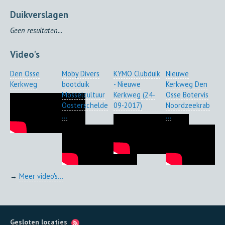
Duikverslagen
Geen resultaten...
Video's
Den Osse
Moby Divers
KYMO Clubduik
Nieuwe
Kerkweg
bootduik
- Nieuwe
Kerkweg Den
Mosselcultuur
Kerkweg (24-
Osse Botervis
Oosterschelde
09-2017)
Noordzeekrab
...
...
→
Meer video's...
Gesloten locaties