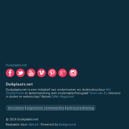
Duikplaats.net
Duikplaats.net
Duikplaats.net is een initiatief van ondernemer en duikinstructeur
Wil
Stutterheim
in samenwerking met onderwaterfotograaf
Yoeri van Es
.
Interesse
in duiken en wetenschap? Bezoek
EANx Magazine
!
disclaimer
|
algemene voorwaarden
|
privacyverklaring
© 2026 Duikplaats.net
Realisatie door
dJazzit
- Powered by
Eastground