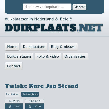
Vinden!
duikplaatsen in Nederland & België
DUIKPLAATS
.NET
Home
Duikplaatsen
Blog & nieuws
Duikverslagen
Foto & video
Organisaties
Contact
Twiske Kure Jan Strand
Faciliteiten
Parkeerplaats
24-05-'15
24-04-'13
13.00
20:00