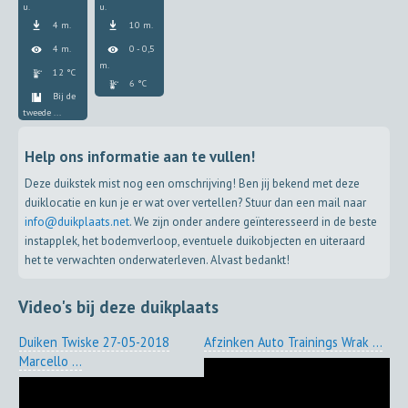
u.
u.
4 m.
10 m.
4 m.
0 - 0,5
m.
12 °C
6 °C
Bij de
tweede ...
Help ons informatie aan te vullen!
Deze duikstek mist nog een omschrijving! Ben jij bekend met deze
duiklocatie en kun je er wat over vertellen? Stuur dan een mail naar
info@duikplaats.net
. We zijn onder andere geïnteresseerd in de beste
instapplek, het bodemverloop, eventuele duikobjecten en uiteraard
het te verwachten onderwaterleven. Alvast bedankt!
Video's bij deze duikplaats
Duiken Twiske 27-05-2018
Afzinken Auto Trainings Wrak ...
Marcello ...