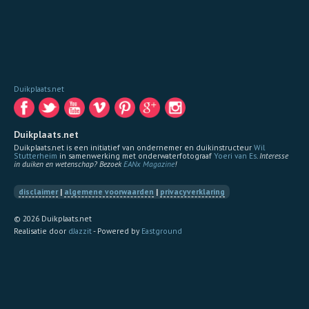
Duikplaats.net
Duikplaats.net
Duikplaats.net is een initiatief van ondernemer en duikinstructeur
Wil
Stutterheim
in samenwerking met onderwaterfotograaf
Yoeri van Es
.
Interesse
in duiken en wetenschap? Bezoek
EANx Magazine
!
disclaimer
|
algemene voorwaarden
|
privacyverklaring
© 2026 Duikplaats.net
Realisatie door
dJazzit
- Powered by
Eastground