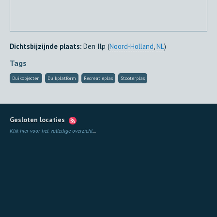
Dichtsbijzijnde plaats:
Den Ilp (
Noord-Holland
,
NL
)
Tags
Duikobjecten
Duikplatform
Recreatieplas
Stooterplas
Gesloten locaties
Klik hier voor het volledige overzicht
...