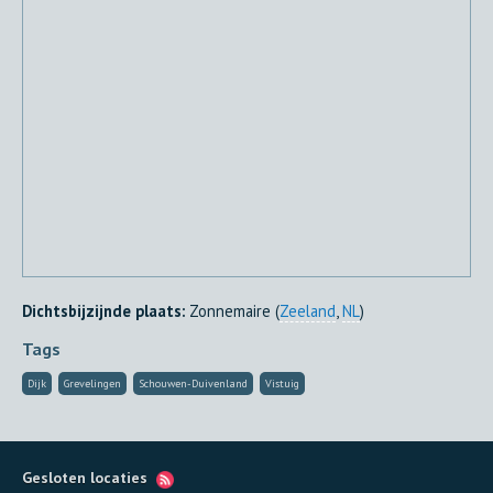
Dichtsbijzijnde plaats:
Zonnemaire (
Zeeland
,
NL
)
Tags
Dijk
Grevelingen
Schouwen-Duivenland
Vistuig
Gesloten locaties