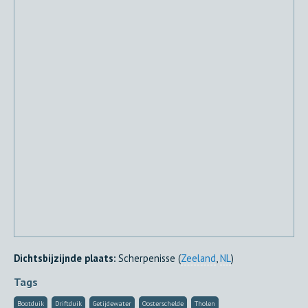
Dichtsbijzijnde plaats:
Scherpenisse (
Zeeland
,
NL
)
Tags
Bootduik
Driftduik
Getijdewater
Oosterschelde
Tholen