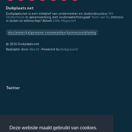
Duikplaats.net
Duikplaats.net is een initiatief van ondernemer en duikinstructeur
Wil
Stutterheim
in samenwerking met onderwaterfotograaf
Yoeri van Es
.
Interesse
in duiken en wetenschap? Bezoek
EANx Magazine
!
disclaimer
|
algemene voorwaarden
|
privacyverklaring
© 2026 Duikplaats.net
Realisatie door
dJazzit
- Powered by
Eastground
Twitter
Deze website maakt gebruikt van cookies.