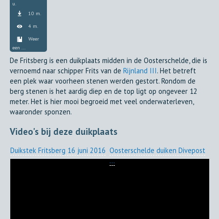
u.
10 m.
4 m.
Weer
een ...
De Fritsberg is een duikplaats midden in de Oosterschelde, die is
vernoemd naar schipper Frits van de
Rijnland III
. Het betreft
een plek waar voorheen stenen werden gestort. Rondom de
berg stenen is het aardig diep en de top ligt op ongeveer 12
meter. Het is hier mooi begroeid met veel onderwaterleven,
waaronder sponzen.
Video's bij deze duikplaats
Duikstek Fritsberg 16 juni 2016
Oosterschelde duiken Divepost
...