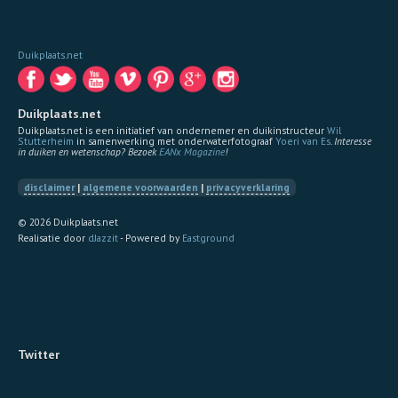
Duikplaats.net
Duikplaats.net
Duikplaats.net is een initiatief van ondernemer en duikinstructeur
Wil
Stutterheim
in samenwerking met onderwaterfotograaf
Yoeri van Es
.
Interesse
in duiken en wetenschap? Bezoek
EANx Magazine
!
disclaimer
|
algemene voorwaarden
|
privacyverklaring
© 2026 Duikplaats.net
Realisatie door
dJazzit
- Powered by
Eastground
Twitter