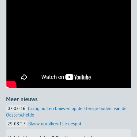
Meer nieuws
07-02-'16
Lastig hutten bouwen op de stenige bodem van de
Oosterschelde
29-08-'13
Blauw oprolkreeftje gespot