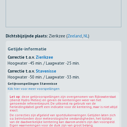
Dichtsbijzijnde plaats:
Zierikzee (
Zeeland
,
NL
)
Getijde-informatie
Correctie t.o.v.
Zierikzee
Hoogwater -45 min. / Laagwater -25 min.
Correctie t.o.v.
Stavenisse
Hoogwater -50 min. / Laagwater -33 min.
Getijvoorspellingen Stavenisse
Klik hier voor meer voorspellingen
Let op
: deze getijvoorspellingen zijn overgenomen van Rijkswaterstaat
(dienst Hydro Meteo) en geven de kenteringen weer van het
genoemde referentiepunt. De uitkomst na gebruik van de
herleidingstabel geeft een indicatie voor de kentering, maar is niet altijd
exact.
De correcties zijn afgeleid van sportduikervaringen. Getijden laten zich
o.a. beïnvloeden door meteorologische omstandigheden, het tijdstip
van de daadwerkelijke kentering kan daarom anders zijn dan voorspeld.
Eigen waarnemingen voor de duik zijn van groot belang.