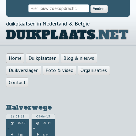
Vinden!
duikplaatsen in Nederland & België
DUIKPLAATS
.NET
Home
Duikplaatsen
Blog & nieuws
Duikverslagen
Foto & video
Organisaties
Contact
Halverwege
16-08-'13
08-06-'13
10.30
21.44
u.
u.
7 m.
6 m.