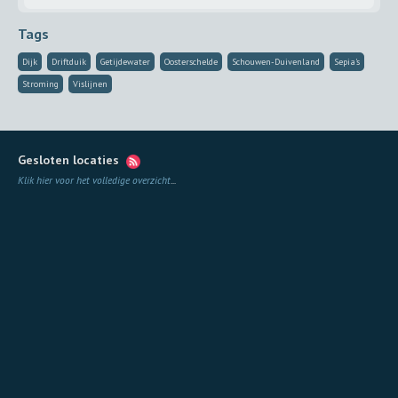
Tags
Dijk
Driftduik
Getijdewater
Oosterschelde
Schouwen-Duivenland
Sepia's
Stroming
Vislijnen
Gesloten locaties
Klik hier voor het volledige overzicht
...