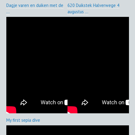
Dagje varen en duiken met de
620 Duikstek Halverwege 4
...
augustus ...
My first sepia dive