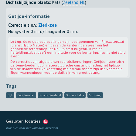
Dichtsbijzijnde plaats:
Kats (
Zeeland
,
NL
)
Getijde-informatie
Correctie t.o.v.
Zierikzee
Hoogwater 0 min. / Laagwater 0 min.
Let op
: deze getijvoorspellingen zijn overgenomen van Rijkswaterstaat
(dienst Hydro Meteo) en geven de kenteringen weer van het
genoemde referentiepunt. De uitkomst na gebruik van de
herleidingstabel geeft een indicatie voor de kentering, maar is niet altijd
exact.
De correcties zijn afgeleid van sportduikervaringen. Getijden laten zich
o.a. beïnvloeden door meteorologische omstandigheden, het tijdstip
van de daadwerkelijke kentering kan daarom anders zijn dan voorspeld.
Eigen waarnemingen voor de duik zijn van groot belang.
Tags
Dijk
Getijdewater
Noord-Beveland
Oosterschelde
Stroming
Gesloten locaties
Klik hier voor het volledige overzicht
...