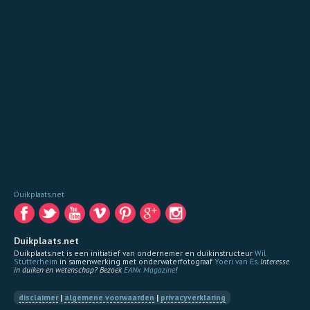
Duikplaats.net
Duikplaats.net
Duikplaats.net is een initiatief van ondernemer en duikinstructeur
Wil
Stutterheim
in samenwerking met onderwaterfotograaf
Yoeri van Es
.
Interesse
in duiken en wetenschap? Bezoek
EANx Magazine
!
disclaimer
|
algemene voorwaarden
|
privacyverklaring