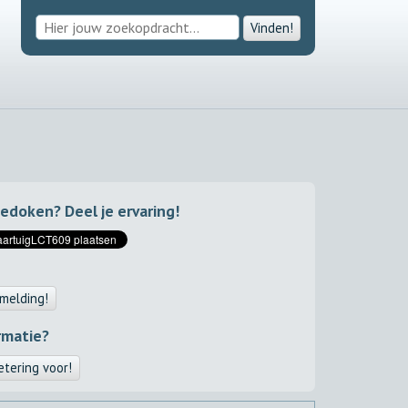
Vinden!
gedoken? Deel je ervaring!
melding!
rmatie?
etering voor!