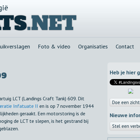
gië
TS
.NET
uikverslagen
Foto & video
Organisaties
Contact
Heb je hier 
09
rtuig LCT (Landings Craft Tank) 609. Dit
Doe een zicht
eratie Infatuate II
en is op 7 november 1944
jkheden geraakt. Een motorstoring is de
Nieuwe info
ging de LCT te slepen, is het gestrand bij
Stel een verb
geblazen.