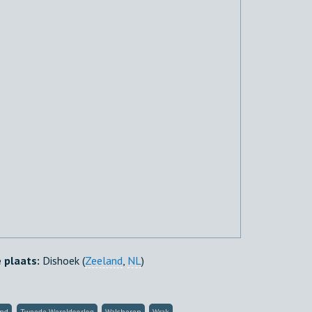
e plaats:
Dishoek (
Zeeland
,
NL
)