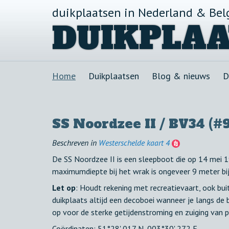
duikplaatsen in Nederland & Bel
DUIKPLAA
Home
Duikplaatsen
Blog & nieuws
D
SS Noordzee II / BV34 (#
Beschreven in
Westerschelde kaart 4
De SS Noordzee II is een sleepboot die op 14 mei 1
maximumdiepte bij het wrak is ongeveer 9 meter bi
Let op
: Houdt rekening met recreatievaart, ook bui
duikplaats altijd een decoboei wanneer je langs de
op voor de sterke getijdenstroming en zuiging van 
Coördinaten: 51°28' 017 N, 003°30' 272 E.