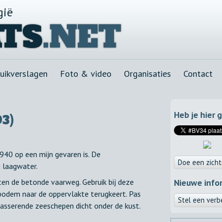
gië
TS
.NET
uikverslagen
Foto & video
Organisaties
Contact
Heb je hier 
93)
940 op een mijn gevaren is. De
Doe een zicht
j laagwater.
ten de betonde vaarweg. Gebruik bij deze
Nieuwe info
 bodem naar de oppervlakte terugkeert. Pas
Stel een verb
passerende zeeschepen dicht onder de kust.