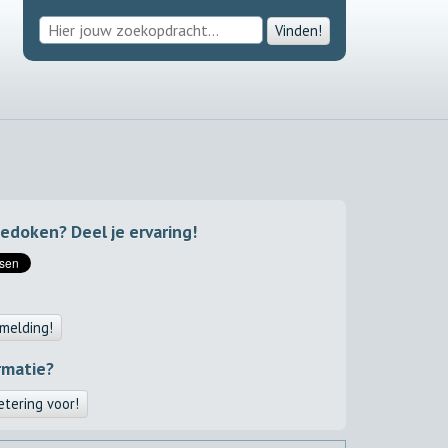
Vinden!
gedoken? Deel je ervaring!
melding!
rmatie?
etering voor!