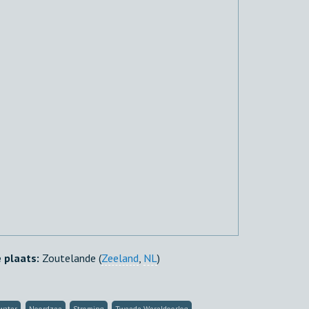
e plaats:
Zoutelande (
Zeeland
,
NL
)