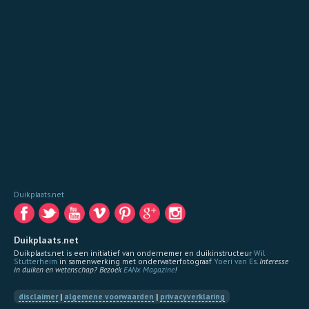
Duikplaats.net
Duikplaats.net
Duikplaats.net is een initiatief van ondernemer en duikinstructeur
Wil
Stutterheim
in samenwerking met onderwaterfotograaf
Yoeri van Es
.
Interesse
in duiken en wetenschap? Bezoek
EANx Magazine
!
disclaimer
|
algemene voorwaarden
|
privacyverklaring