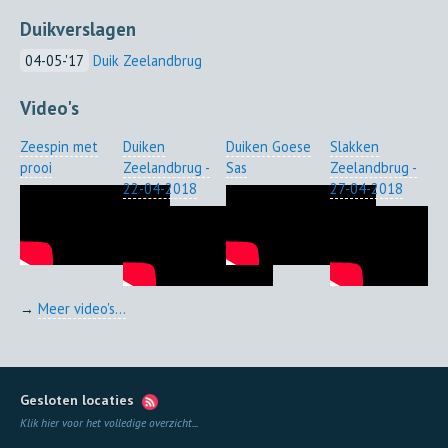
Duikverslagen
04-05-'17
Duik Zeelandbrug
Video's
Zeespin met
Duiken
Duiken Goese
Slakken
prooi
Zeelandbrug -
Sas
Zeelandbrug -
22-04-2018
27-04-2018
→
Meer video's...
Gesloten locaties
Klik hier voor het volledige overzicht
...