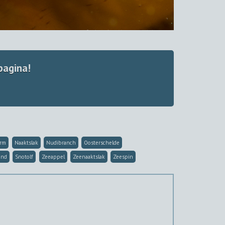
pagina!
orm
Naaktslak
Nudibranch
Oosterschelde
and
Snotolf
Zeeappel
Zeenaaktslak
Zeespin