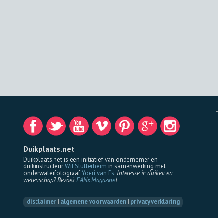
Duikplaats.net
Duikplaats.net is een initiatief van ondernemer en
duikinstructeur
Wil Stutterheim
in samenwerking met
onderwaterfotograaf
Yoeri van Es
.
Interesse in duiken en
wetenschap? Bezoek
EANx Magazine
!
disclaimer
|
algemene voorwaarden
|
privacyverklaring