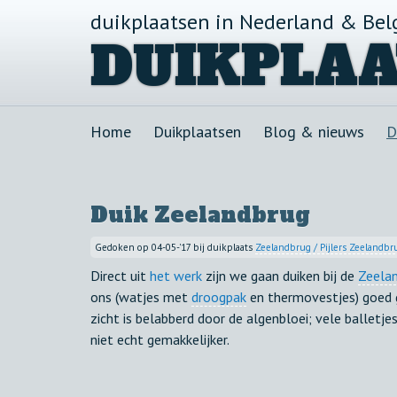
duikplaatsen in Nederland & Bel
DUIKPLAA
Home
Duikplaatsen
Blog & nieuws
D
Duik Zeelandbrug
Gedoken op 04-05-'17 bij duikplaats
Zeelandbrug / Pijlers Zeelandbr
Direct uit
het werk
zijn we gaan duiken bij de
Zeela
ons (watjes met
droogpak
en thermovestjes) goed g
zicht is belabberd door de algenbloei; vele balletj
niet echt gemakkelijker.