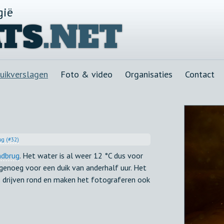
gië
TS
.NET
uikverslagen
Foto & video
Organisaties
Contact
ug (#32)
ndbrug
. Het water is al weer 12 °C dus voor
enoeg voor een duik van anderhalf uur. Het
es drijven rond en maken het fotograferen ook