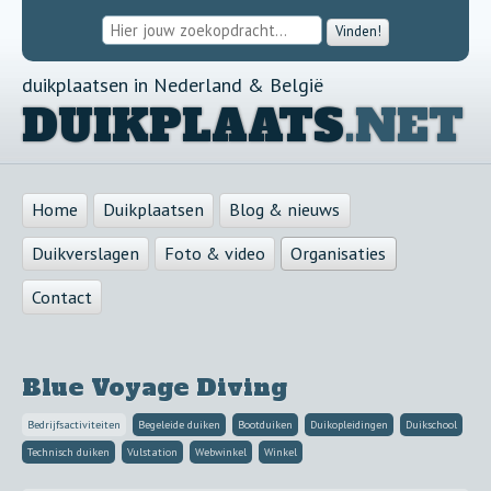
Vinden!
duikplaatsen in Nederland & België
DUIKPLAATS
.NET
Home
Duikplaatsen
Blog & nieuws
Duikverslagen
Foto & video
Organisaties
Contact
Blue Voyage Diving
Bedrijfsactiviteiten
Begeleide duiken
Bootduiken
Duikopleidingen
Duikschool
Technisch duiken
Vulstation
Webwinkel
Winkel