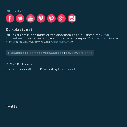
Duikplaats.net
Duikplaats.net
Duikplaats.net is een initiatief van ondernemer en duikinstructeur
Wil
Stutterheim
in samenwerking met onderwaterfotograaf
Yoeri van Es
.
Interesse
in duiken en wetenschap? Bezoek
EANx Magazine
!
disclaimer
|
algemene voorwaarden
|
privacyverklaring
© 2026 Duikplaats.net
Realisatie door
dJazzit
- Powered by
Eastground
Twitter