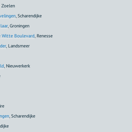
, Zoelen
velingen
, Scharendijke
laar
, Groningen
 Witte Boulevard
, Renesse
der
, Landsmeer
ld
, Nieuwerkerk
e
ire
ingen
, Scharendijke
dijke