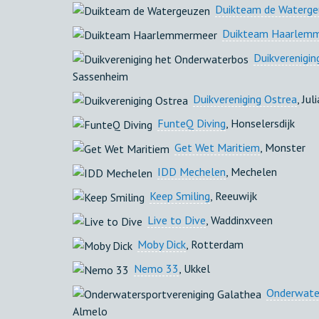
Duikteam de Waterg
Duikteam Haarlem
Duikverenigi
Sassenheim
Duikvereniging Ostrea
, Ju
FunteQ Diving
, Honselersdijk
Get Wet Maritiem
, Monster
IDD Mechelen
, Mechelen
Keep Smiling
, Reeuwijk
Live to Dive
, Waddinxveen
Moby Dick
, Rotterdam
Nemo 33
, Ukkel
Onderwater
Almelo