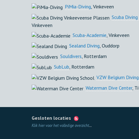
PiMia-Diving
, Vinkeveen
Scuba Diving
Vinkeveen
Scuba-Academie
, Vinkeveen
Sealand Diving
, Ouddorp
Souldivers
, Rotterdam
SubLub
, Rotterdam
VZW Belgium Diving
Waterman Dive Center
, T
Gesloten locaties
Klik hier voor het volledige overzicht
...