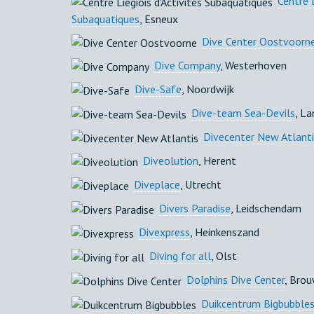
Centre L
Subaquatiques
, Esneux
Dive Center Oostvoorn
Dive Company
, Westerhoven
Dive-Safe
, Noordwijk
Dive-team Sea-Devils
, L
Divecenter New Atlant
Diveolution
, Herent
Diveplace
, Utrecht
Divers Paradise
, Leidschendam
Divexpress
, Heinkenszand
Diving for all
, Olst
Dolphins Dive Center
, Bro
Duikcentrum Bigbubble