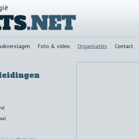
gië
TS
.NET
uikverslagen
Foto & video
Organisaties
Contact
leidingen
nd
aal