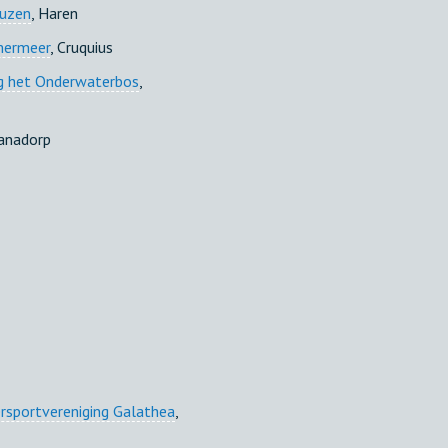
euzen
, Haren
mermeer
, Cruquius
ng het Onderwaterbos
,
lianadorp
sportvereniging Galathea
,