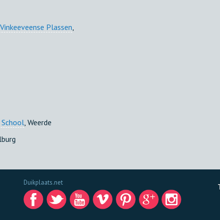
 Vinkeeveense Plassen
,
 School
, Weerde
ilburg
Duikplaats.net