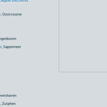
iègiois d'Activités
e
, Oostvoorne
angenboom
is
, Sappemeer
uwershaven
s
, Zutphen