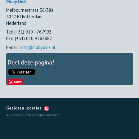
Moby Dick
Melbournestraat 36/38a
3047 BJ
Rotterdam
Nederland
Tel:
(+31) 010 4767992
Fax
:
(+31) 010 4782882
E-mail:
info@mobydick.nl
Deel deze pagina!
Save
Gesloten locaties
Klik hier voor het volledige overzicht
...