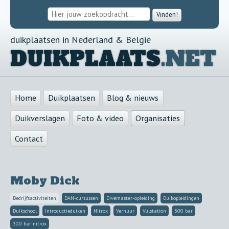
Vinden!
duikplaatsen in Nederland & België
DUIKPLAATS
.NET
Home
Duikplaatsen
Blog & nieuws
Duikverslagen
Foto & video
Organisaties
Contact
Moby Dick
Bedrijfsactiviteiten
DAN-cursussen
Divemaster-opleiding
Duikopleidingen
Duikschool
Introductieduiken
Nitrox
Verhuur
Vulstation
300 bar
300 bar nitrox