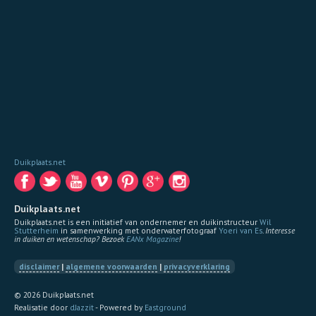
Duikplaats.net
Duikplaats.net
Duikplaats.net is een initiatief van ondernemer en duikinstructeur
Wil
Stutterheim
in samenwerking met onderwaterfotograaf
Yoeri van Es
.
Interesse
in duiken en wetenschap? Bezoek
EANx Magazine
!
disclaimer
|
algemene voorwaarden
|
privacyverklaring
© 2026 Duikplaats.net
Realisatie door
dJazzit
- Powered by
Eastground