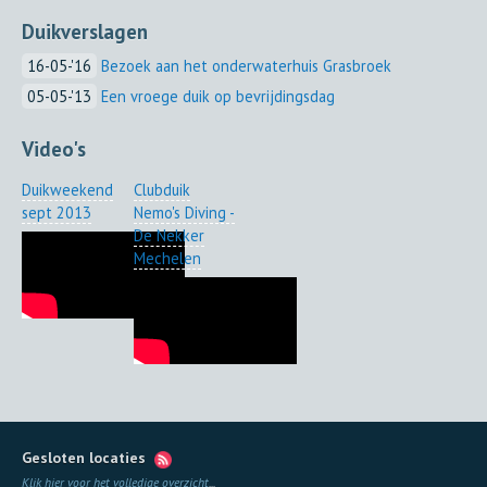
Duikverslagen
16-05-'16
Bezoek aan het onderwaterhuis Grasbroek
05-05-'13
Een vroege duik op bevrijdingsdag
Video's
Duikweekend
Clubduik
sept 2013
Nemo's Diving -
De Nekker
Mechelen
Gesloten locaties
Klik hier voor het volledige overzicht
...