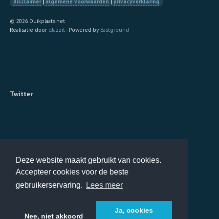
disclaimer
|
algemene voorwaarden
|
privacyverklaring
© 2026 Duikplaats.net
Realisatie door
dJazzit
- Powered by
Eastground
Twitter
Deze website maakt gebruikt van cookies.
Accepteer cookies voor de beste
gebruikerservaring.
Lees meer
Ja, cookies
Nee, niet akkoord