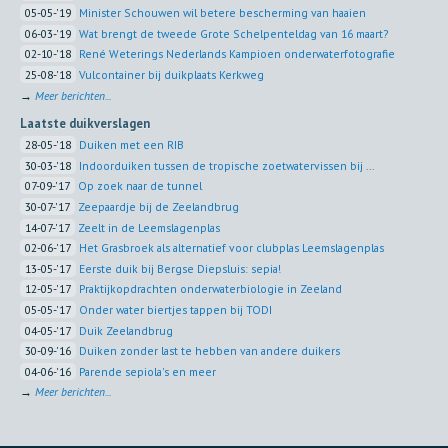
05-05-'19
Minister Schouwen wil betere bescherming van haaien
06-03-'19
Wat brengt de tweede Grote Schelpenteldag van 16 maart?
02-10-'18
René Weterings Nederlands Kampioen onderwaterfotografie
25-08-'18
Vulcontainer bij duikplaats Kerkweg
→
Meer berichten...
Laatste duikverslagen
28-05-'18
Duiken met een RIB
30-03-'18
Indoorduiken tussen de tropische zoetwatervissen bij ...
07-09-'17
Op zoek naar de tunnel
30-07-'17
Zeepaardje bij de Zeelandbrug
14-07-'17
Zeelt in de Leemslagenplas
02-06-'17
Het Grasbroek als alternatief voor clubplas Leemslagenplas
13-05-'17
Eerste duik bij Bergse Diepsluis: sepia!
12-05-'17
Praktijkopdrachten onderwaterbiologie in Zeeland
05-05-'17
Onder water biertjes tappen bij TODI
04-05-'17
Duik Zeelandbrug
30-09-'16
Duiken zonder last te hebben van andere duikers
04-06-'16
Parende sepiola's en meer
→
Meer berichten...