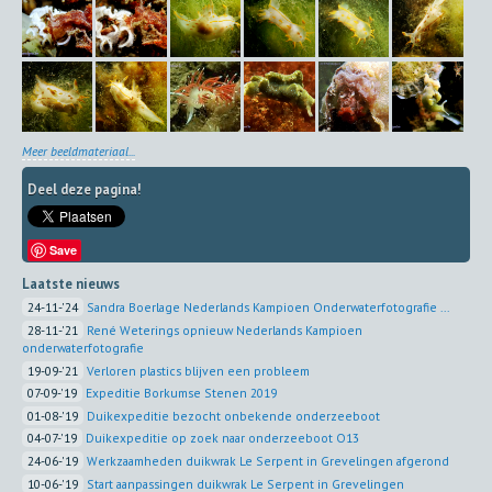
Meer beeldmateriaal...
Deel deze pagina!
Save
Laatste nieuws
24-11-'24
Sandra Boerlage Nederlands Kampioen Onderwaterfotografie ...
28-11-'21
René Weterings opnieuw Nederlands Kampioen
onderwaterfotografie
19-09-'21
Verloren plastics blijven een probleem
07-09-'19
Expeditie Borkumse Stenen 2019
01-08-'19
Duikexpeditie bezocht onbekende onderzeeboot
04-07-'19
Duikexpeditie op zoek naar onderzeeboot O13
24-06-'19
Werkzaamheden duikwrak Le Serpent in Grevelingen afgerond
10-06-'19
Start aanpassingen duikwrak Le Serpent in Grevelingen