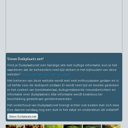
Steun Duikplaats.net!
Vind je Duikplaats.net een handige site met nuttige informatie, kun je het
waarderen dat de beheerders veel tijd steken in het bijhouden van deze
website?
Steun ons dan met een donatie!
Het beheren van deze website wordt met veel enthousiasme gedaan en is
uit liefde voor de duiksport onstaan. Er wordt veel tijd en moeite gestoken
in het zoeken van beeldmateriaal, duikgerelateerde nieuwsberichten en
informatie over duikplaatsen. Alle informatie wordt kosteloos ter
beschikking gesteld aan geïnteresseerden.
Het onderhoud van Duikplaats.net brengt echter ook kosten met zich mee.
Doe daarom vandaag nog een duit in het zakje en ondersteun dit initiatief!
Steun Duikplaats.net