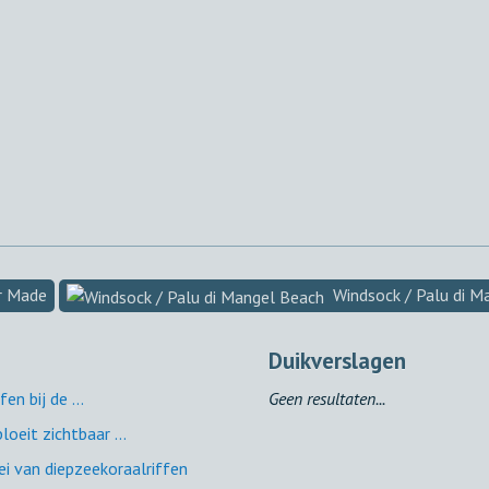
r Made
Windsock / Palu di M
Duikverslagen
n bij de ...
Geen resultaten...
oeit zichtbaar ...
i van diepzeekoraalriffen