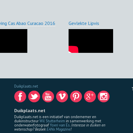
ving Cas Abao Curacao 2016
Gevlekte Lipvis
Duikplaats.net
Duikplaats.net
Duikplaats.net is een initiatief van ondernemer en
duikinstructeur
Wil Stutterheim
in samenwerking met
onderwaterfotograaf
Yoeri van Es
.
Interesse in duiken en
wetenschap? Bezoek
EANx Magazine
!