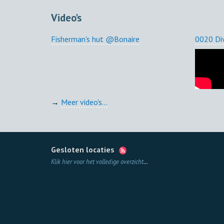
Video's
Fisherman's hut @Bonaire
0020 Di
→
Meer video's...
Gesloten locaties
Klik hier voor het volledige overzicht
...