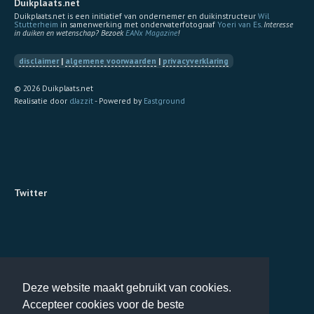
Duikplaats.net
Duikplaats.net is een initiatief van ondernemer en duikinstructeur
Wil
Stutterheim
in samenwerking met onderwaterfotograaf
Yoeri van Es
.
Interesse
in duiken en wetenschap? Bezoek
EANx Magazine
!
disclaimer
|
algemene voorwaarden
|
privacyverklaring
© 2026 Duikplaats.net
Realisatie door
dJazzit
- Powered by
Eastground
Twitter
Deze website maakt gebruikt van cookies.
Accepteer cookies voor de beste