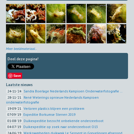
Meer beeldmateriaal...
Deel deze pagina!
Save
Laatste nieuws
24-11-'24
Sandra Boerlage Nederlands Kampioen Onderwaterfotografie ...
28-11-'21
René Weterings opnieuw Nederlands Kampioen
onderwaterfotografie
19-09-'21
Verloren plastics blijven een probleem
07-09-'19
Expeditie Borkumse Stenen 2019
01-08-'19
Duikexpeditie bezocht onbekende onderzeeboot
04-07-'19
Duikexpeditie op zoek naar onderzeeboot O13
24-06-'19
Werkzaamheden duikwrak Le Serpent in Grevelingen afgerond