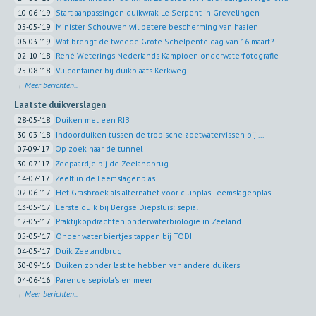
10-06-'19
Start aanpassingen duikwrak Le Serpent in Grevelingen
05-05-'19
Minister Schouwen wil betere bescherming van haaien
06-03-'19
Wat brengt de tweede Grote Schelpenteldag van 16 maart?
02-10-'18
René Weterings Nederlands Kampioen onderwaterfotografie
25-08-'18
Vulcontainer bij duikplaats Kerkweg
→
Meer berichten...
Laatste duikverslagen
28-05-'18
Duiken met een RIB
30-03-'18
Indoorduiken tussen de tropische zoetwatervissen bij ...
07-09-'17
Op zoek naar de tunnel
30-07-'17
Zeepaardje bij de Zeelandbrug
14-07-'17
Zeelt in de Leemslagenplas
02-06-'17
Het Grasbroek als alternatief voor clubplas Leemslagenplas
13-05-'17
Eerste duik bij Bergse Diepsluis: sepia!
12-05-'17
Praktijkopdrachten onderwaterbiologie in Zeeland
05-05-'17
Onder water biertjes tappen bij TODI
04-05-'17
Duik Zeelandbrug
30-09-'16
Duiken zonder last te hebben van andere duikers
04-06-'16
Parende sepiola's en meer
→
Meer berichten...