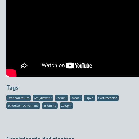
Tags
Dodemansduim
Getijdewater
JackieO
Koraal
Lipvis
Oosterschelde
Schouwen-Duivenland
Stroming
Zeespin