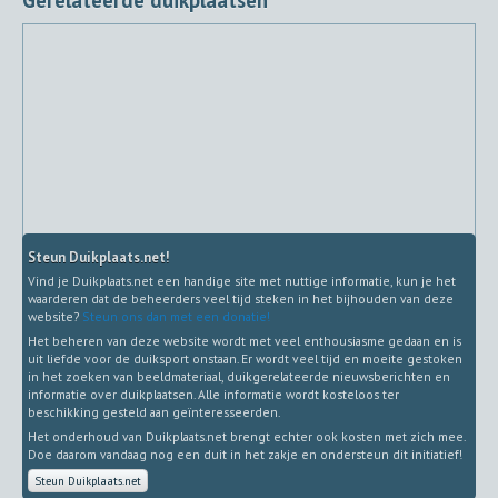
Gerelateerde duikplaatsen
Steun Duikplaats.net!
Vind je Duikplaats.net een handige site met nuttige informatie, kun je het
waarderen dat de beheerders veel tijd steken in het bijhouden van deze
website?
Steun ons dan met een donatie!
Het beheren van deze website wordt met veel enthousiasme gedaan en is
uit liefde voor de duiksport onstaan. Er wordt veel tijd en moeite gestoken
in het zoeken van beeldmateriaal, duikgerelateerde nieuwsberichten en
informatie over duikplaatsen. Alle informatie wordt kosteloos ter
beschikking gesteld aan geïnteresseerden.
Het onderhoud van Duikplaats.net brengt echter ook kosten met zich mee.
Doe daarom vandaag nog een duit in het zakje en ondersteun dit initiatief!
Steun Duikplaats.net