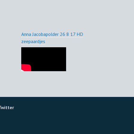
Anna Jacobapolder 26 8 17 HD
zeepaardjes
Twitter