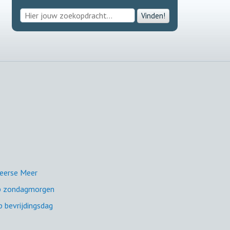
Vinden!
 Veerse Meer
op zondagmorgen
p bevrijdingsdag