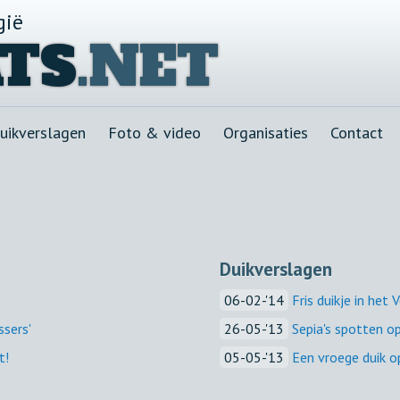
gië
TS
.NET
uikverslagen
Foto & video
Organisaties
Contact
Duikverslagen
06-02-'14
Fris duikje in het
ssers'
26-05-'13
Sepia's spotten 
t!
05-05-'13
Een vroege duik o