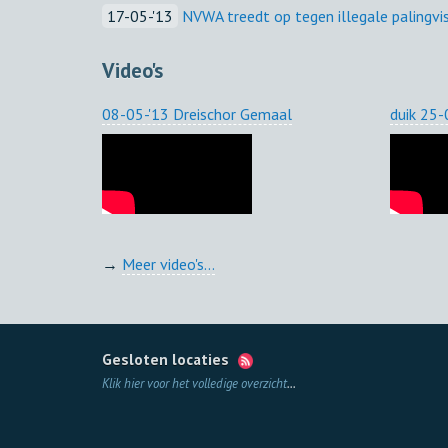
17-05-'13
NVWA treedt op tegen illegale palingvis
Video's
08-05-'13 Dreischor Gemaal
duik 25
→
Meer video's...
Gesloten locaties
Klik hier voor het volledige overzicht
...