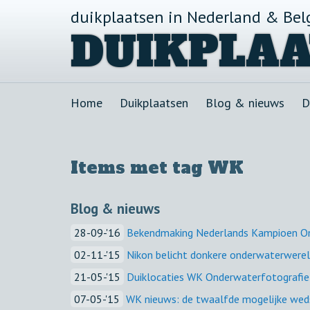
duikplaatsen in Nederland & Bel
DUIKPLAA
Home
Duikplaatsen
Blog & nieuws
D
Items met tag WK
Blog & nieuws
28-09-'16
Bekendmaking Nederlands Kampioen On
02-11-'15
Nikon belicht donkere onderwaterwere
21-05-'15
Duiklocaties WK Onderwaterfotografi
07-05-'15
WK nieuws: de twaalfde mogelijke wedstr