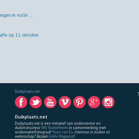
gen in volle ...
fie op 11 oktober
Duikplaats.net
Duikplaats.net
Duikplaats.net is een initiatief van ondernemer en
duikinstructeur
Wil Stutterheim
in samenwerking met
onderwaterfotograaf
Yoeri van Es
.
Interesse in duiken en
wetenschap? Bezoek
EANx Magazine
!