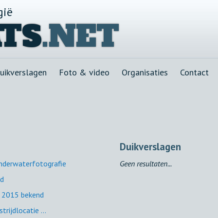
gië
TS
.NET
uikverslagen
Foto & video
Organisaties
Contact
Duikverslagen
derwaterfotografie
Geen resultaten...
ld
e 2015 bekend
ijdlocatie ...