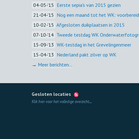
04-05-'15
Eerste sepia's van 2015 gezien
21-04-'15
Nog een maand tot het WK: voorbereidin
10-02-'15
Afgesloten duikplaatsen in 2015
07-10-'14
Tweede testdag WK Onderwaterfotogra
15-09-'13
WK-testdag in het Grevelingenmeer
15-04-'13
Nederland pakt zilver op WK
→
Meer berichten...
Gesloten locaties
Klik hier voor het volledige overzicht
...