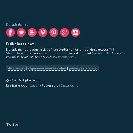
Duikplaats.net
Duikplaats.net
Duikplaats.net is een initiatief van ondernemer en duikinstructeur
Wil
Stutterheim
in samenwerking met onderwaterfotograaf
Yoeri van Es
.
Interesse
in duiken en wetenschap? Bezoek
EANx Magazine
!
disclaimer
|
algemene voorwaarden
|
privacyverklaring
© 2026 Duikplaats.net
Realisatie door
dJazzit
- Powered by
Eastground
Twitter