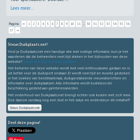
Lees meer...
Pagina:
⇐
1
2
3
4
5
6
7
8
9
10
11
…
30
31
32
33
34
35
36
37
⇒
Steun Duikplaats.net!
Vind je Duikplaats.net een handige site met nuttige informatie, kun je het
waarderen dat de beheerders veel tijd steken in het bijhouden van deze
website?
Steun ons dan met een donatie!
Het beheren van deze website wordt met veel enthousiasme gedaan en is
uit liefde voor de duiksport onstaan. Er wordt veel tijd en moeite gestoken
in het zoeken van beeldmateriaal, duikgerelateerde nieuwsberichten en
informatie over duikplaatsen. Alle informatie wordt kosteloos ter
beschikking gesteld aan geïnteresseerden.
Het onderhoud van Duikplaats.net brengt echter ook kosten met zich mee.
Doe daarom vandaag nog een duit in het zakje en ondersteun dit initiatief!
Steun Duikplaats.net
Deel deze pagina!
Save