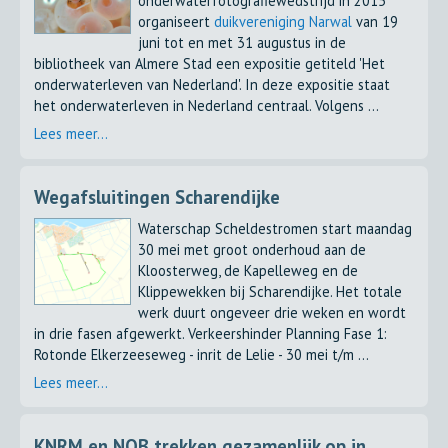
onderwaterfotografiewedstrijd in 2015
organiseert
duikvereniging Narwal
van 19
juni tot en met 31 augustus in de
bibliotheek van Almere Stad een expositie getiteld 'Het
onderwaterleven van Nederland'. In deze expositie staat
het onderwaterleven in Nederland centraal. Volgens ...
Lees meer...
Wegafsluitingen Scharendijke
Waterschap Scheldestromen start maandag
30 mei met groot onderhoud aan de
Kloosterweg, de Kapelleweg en de
Klippewekken bij Scharendijke. Het totale
werk duurt ongeveer drie weken en wordt
in drie fasen afgewerkt. Verkeershinder Planning Fase 1:
Rotonde Elkerzeeseweg - inrit de Lelie - 30 mei t/m ...
Lees meer...
KNRM en NOB trekken gezamenlijk op in