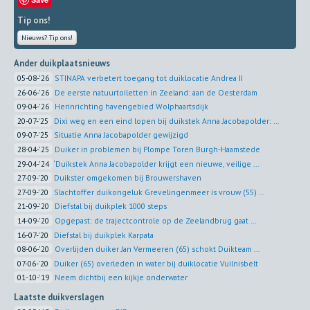
Tip ons!
Nieuws? Tip ons!
Ander duikplaatsnieuws
05-08-'26
STINAPA verbetert toegang tot duiklocatie Andrea II
26-06-'26
De eerste natuurtoiletten in Zeeland: aan de Oesterdam
09-04-'26
Herinrichting havengebied Wolphaartsdijk
20-07-'25
Dixi weg en een eind lopen bij duikstek Anna Jacobapolder: ...
09-07-'25
Situatie Anna Jacobapolder gewijzigd
28-04-'25
Duiker in problemen bij Plompe Toren Burgh-Haamstede
29-04-'24
‘Duikstek Anna Jacobapolder krijgt een nieuwe, veilige ...
27-09-'20
Duikster omgekomen bij Brouwershaven
27-09-'20
Slachtoffer duikongeluk Grevelingenmeer is vrouw (55) ...
21-09-'20
Diefstal bij duikplek 1000 steps
14-09-'20
Opgepast: de trajectcontrole op de Zeelandbrug gaat ...
16-07-'20
Diefstal bij duikplek Karpata
08-06-'20
Overlijden duiker Jan Vermeeren (65) schokt Duikteam ...
07-06-'20
Duiker (65) overleden in water bij duiklocatie Vuilnisbelt
01-10-'19
Neem dichtbij een kijkje onderwater
Laatste duikverslagen