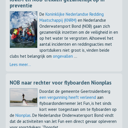
preventie
De
Koninklijke Nederlandse Redding
Maatschappij (KNRM)
en Nederlandse
Onderwatersport Bond (NOB) gaan zich
gezamenlijk inzetten om de veiligheid in en
op het water te vergroten. Alhoewel het
aantal incidenten en reddingsacties met
sportduikers niet groot is, vinden beide
clubs het belangrijk om
ongevallen
...
Lees meer...
NOB naar rechter voor flyboarden Nionplas
Doordat de gemeente Geertruidenberg
een vergunning heeft verleend
aan
flyboardondernemer Jet Fun, is het sinds
kort weer toegestaan om te flyboarden op
de
Nionplas
. De Nederlandse Onderwatersport Bond vindt
dat de activiteiten van Jet Fun een direct gevaar opleveren
voor sportduikers. “Doordat ...