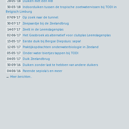
28-05-'18
Duiken met een RIB
30-03-'18
Indoorduiken tussen de tropische zoetwatervissen bij TODI in
Belgisch Limburg
07-09-'17
Op zoek naar de tunnel
30-07-'17
Zeepaardje bij de Zeelandbrug
14-07-'17
Zeelt in de Leemslagenplas
02-06-'17
Het Grasbroek als alternatief voor clubplas Leemslagenplas
13-05-'17
Eerste duik bij Bergse Diepsluis: sepia!
12-05-'17
Praktijkopdrachten onderwaterbiologie in Zeeland
05-05-'17
Onder water biertjes tappen bij TODI
04-05-'17
Duik Zeelandbrug
30-09-'16
Duiken zonder last te hebben van andere duikers
04-06-'16
Parende sepiola's en meer
→
Meer berichten...