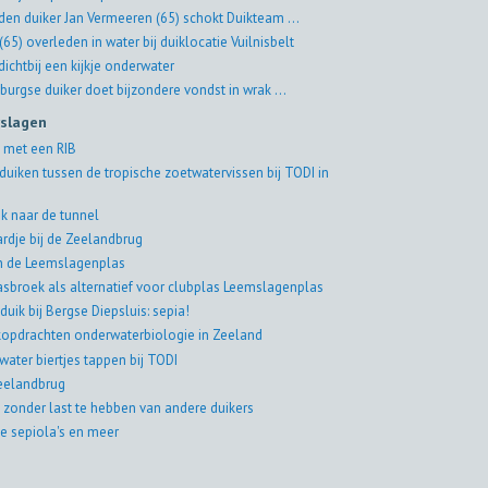
jden duiker Jan Vermeeren (65) schokt Duikteam ...
(65) overleden in water bij duiklocatie Vuilnisbelt
ichtbij een kijkje onderwater
burgse duiker doet bijzondere vondst in wrak ...
rslagen
 met een RIB
duiken tussen de tropische zoetwatervissen bij TODI in
k naar de tunnel
rdje bij de Zeelandbrug
in de Leemslagenplas
asbroek als alternatief voor clubplas Leemslagenplas
duik bij Bergse Diepsluis: sepia!
jkopdrachten onderwaterbiologie in Zeeland
water biertjes tappen bij TODI
eelandbrug
 zonder last te hebben van andere duikers
e sepiola's en meer