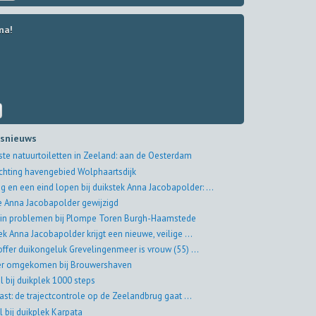
na!
tsnieuws
ste natuurtoiletten in Zeeland: aan de Oesterdam
ichting havengebied Wolphaartsdijk
g en een eind lopen bij duikstek Anna Jacobapolder: ...
ie Anna Jacobapolder gewijzigd
 in problemen bij Plompe Toren Burgh-Haamstede
ek Anna Jacobapolder krijgt een nieuwe, veilige ...
offer duikongeluk Grevelingenmeer is vrouw (55) ...
er omgekomen bij Brouwershaven
al bij duikplek 1000 steps
st: de trajectcontrole op de Zeelandbrug gaat ...
l bij duikplek Karpata