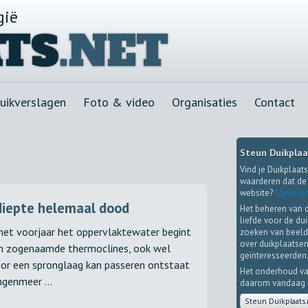
gië
TS
.NET
uikverslagen
Foto & video
Organisaties
Contact
Steun Duikplaa
Vind je Duikplaats
waarderen dat de 
website?
Steun on
diepte helemaal dood
Het beheren van 
liefde voor de du
n het voorjaar het oppervlaktewater begint
zoeken van beeld
over duikplaatsen
en zogenaamde thermoclines, ook wel
geïnteresseerden
or een spronglaag kan passeren ontstaat
Het onderhoud va
ngenmeer ...
daarom vandaag no
Steun Duikplaats.