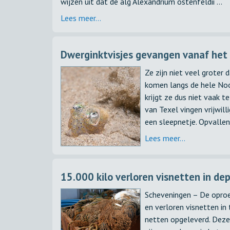
wijzen uit dat de alg Alexandrium ostenfeldii ...
Lees meer...
Dwerginktvisjes gevangen vanaf het 
Ze zijn niet veel groter 
komen langs de hele Noo
krijgt ze dus niet vaak te
van Texel vingen vrijwil
een sleepnetje. Opvallend 
Lees meer...
15.000 kilo verloren visnetten in de
Scheveningen – De oproe
en verloren visnetten in
netten opgeleverd. Deze