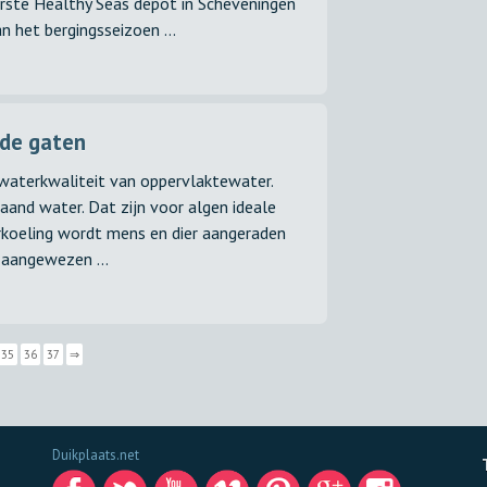
erste Healthy Seas depot in Scheveningen
n het bergingsseizoen ...
 de gaten
aterkwaliteit van oppervlaktewater.
and water. Dat zijn voor algen ideale
koeling wordt mens en dier aangeraden
aangewezen ...
35
36
37
⇒
Duikplaats.net