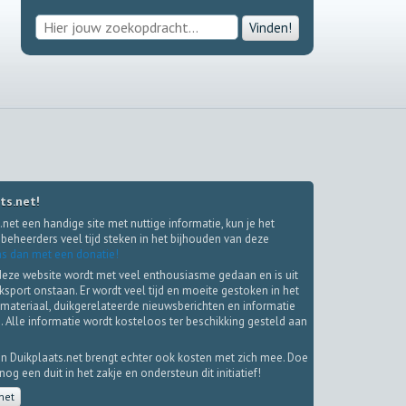
Vinden!
ts.net!
.net een handige site met nuttige informatie, kun je het
beheerders veel tijd steken in het bijhouden van deze
s dan met een donatie!
deze website wordt met veel enthousiasme gedaan en is uit
iksport onstaan. Er wordt veel tijd en moeite gestoken in het
materiaal, duikgerelateerde nieuwsberichten en informatie
. Alle informatie wordt kosteloos ter beschikking gesteld aan
.
n Duikplaats.net brengt echter ook kosten met zich mee. Doe
g een duit in het zakje en ondersteun dit initiatief!
net