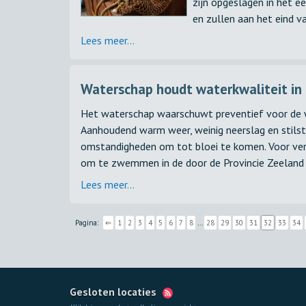
zijn opgeslagen in het e
en zullen aan het eind va
Lees meer...
Waterschap houdt waterkwaliteit in
Het waterschap waarschuwt preventief voor de w
Aanhoudend warm weer, weinig neerslag en stilsta
omstandigheden om tot bloei te komen. Voor ver
om te zwemmen in de door de Provincie Zeeland 
Lees meer...
Pagina:
⇐
1
2
3
4
5
6
7
8
…
28
29
30
31
32
33
34
Gesloten locaties