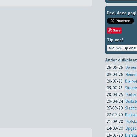
Deel deze pagi
Save
Tip ons!
Nieuws? Tip ons!
Ander duikplaa
26-06-'26
De eer
09-04-'26
Herinr
20-07-'25
Dixi we
09-07-'25
Situat
28-04-'25
Duiker
29-04-'24
‘Duikst
27-09-'20
Slacht
27-09-'20
Duikst
21-09-'20
Diefst
14-09-'20
Opgepa
16-07-'20
Diefsta