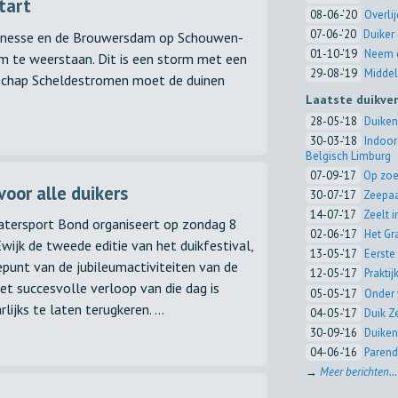
tart
08-06-'20
Overli
07-06-'20
Duiker 
 Renesse en de Brouwersdam op Schouwen-
01-10-'19
Neem d
rm te weerstaan. Dit is een storm met een
29-08-'19
Middel
erschap Scheldestromen moet de duinen
Laatste duikve
28-05-'18
Duiken
30-03-'18
Indoor
Belgisch Limburg
07-09-'17
Op zoe
voor alle duikers
30-07-'17
Zeepaa
14-07-'17
Zeelt 
tersport Bond organiseert op zondag 8
02-06-'17
Het Gr
Ewijk de tweede editie van het duikfestival,
13-05-'17
Eerste 
epunt van de jubileumactiviteiten van de
12-05-'17
Prakti
t succesvolle verloop van die dag is
05-05-'17
Onder 
lijks te laten terugkeren. ...
04-05-'17
Duik Z
30-09-'16
Duiken
04-06-'16
Parend
→
Meer berichten...