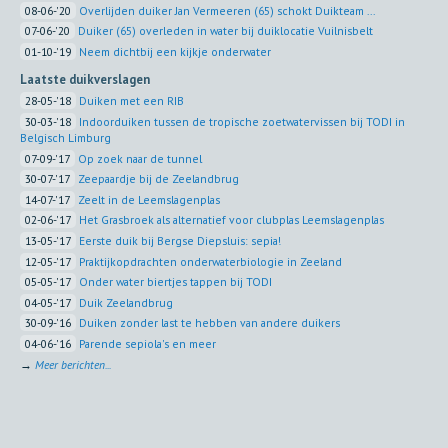
08-06-'20
Overlijden duiker Jan Vermeeren (65) schokt Duikteam ...
07-06-'20
Duiker (65) overleden in water bij duiklocatie Vuilnisbelt
01-10-'19
Neem dichtbij een kijkje onderwater
Laatste duikverslagen
28-05-'18
Duiken met een RIB
30-03-'18
Indoorduiken tussen de tropische zoetwatervissen bij TODI in
Belgisch Limburg
07-09-'17
Op zoek naar de tunnel
30-07-'17
Zeepaardje bij de Zeelandbrug
14-07-'17
Zeelt in de Leemslagenplas
02-06-'17
Het Grasbroek als alternatief voor clubplas Leemslagenplas
13-05-'17
Eerste duik bij Bergse Diepsluis: sepia!
12-05-'17
Praktijkopdrachten onderwaterbiologie in Zeeland
05-05-'17
Onder water biertjes tappen bij TODI
04-05-'17
Duik Zeelandbrug
30-09-'16
Duiken zonder last te hebben van andere duikers
04-06-'16
Parende sepiola's en meer
→
Meer berichten...