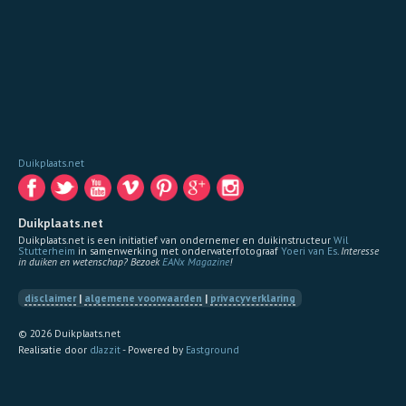
Duikplaats.net
Duikplaats.net
Duikplaats.net is een initiatief van ondernemer en duikinstructeur
Wil
Stutterheim
in samenwerking met onderwaterfotograaf
Yoeri van Es
.
Interesse
in duiken en wetenschap? Bezoek
EANx Magazine
!
disclaimer
|
algemene voorwaarden
|
privacyverklaring
© 2026 Duikplaats.net
Realisatie door
dJazzit
- Powered by
Eastground