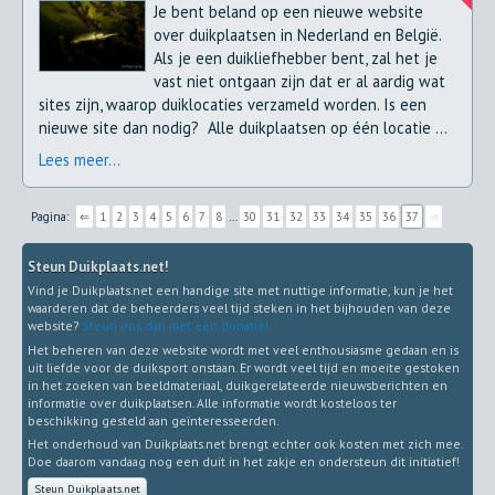
Je bent beland op een nieuwe website
over duikplaatsen in Nederland en België.
Als je een duikliefhebber bent, zal het je
vast niet ontgaan zijn dat er al aardig wat
sites zijn, waarop duiklocaties verzameld worden. Is een
nieuwe site dan nodig? Alle duikplaatsen op één locatie ...
Lees meer...
Pagina:
⇐
1
2
3
4
5
6
7
8
…
30
31
32
33
34
35
36
37
⇒
Steun Duikplaats.net!
Vind je Duikplaats.net een handige site met nuttige informatie, kun je het
waarderen dat de beheerders veel tijd steken in het bijhouden van deze
website?
Steun ons dan met een donatie!
Het beheren van deze website wordt met veel enthousiasme gedaan en is
uit liefde voor de duiksport onstaan. Er wordt veel tijd en moeite gestoken
in het zoeken van beeldmateriaal, duikgerelateerde nieuwsberichten en
informatie over duikplaatsen. Alle informatie wordt kosteloos ter
beschikking gesteld aan geïnteresseerden.
Het onderhoud van Duikplaats.net brengt echter ook kosten met zich mee.
Doe daarom vandaag nog een duit in het zakje en ondersteun dit initiatief!
Steun Duikplaats.net