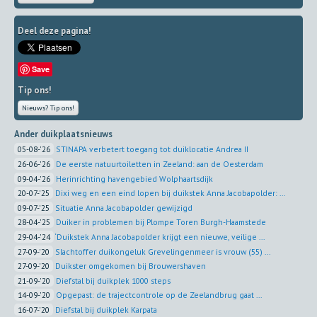
Deel deze pagina!
Save
Tip ons!
Nieuws? Tip ons!
Ander duikplaatsnieuws
05-08-'26
STINAPA verbetert toegang tot duiklocatie Andrea II
26-06-'26
De eerste natuurtoiletten in Zeeland: aan de Oesterdam
09-04-'26
Herinrichting havengebied Wolphaartsdijk
20-07-'25
Dixi weg en een eind lopen bij duikstek Anna Jacobapolder: ...
09-07-'25
Situatie Anna Jacobapolder gewijzigd
28-04-'25
Duiker in problemen bij Plompe Toren Burgh-Haamstede
29-04-'24
‘Duikstek Anna Jacobapolder krijgt een nieuwe, veilige ...
27-09-'20
Slachtoffer duikongeluk Grevelingenmeer is vrouw (55) ...
27-09-'20
Duikster omgekomen bij Brouwershaven
21-09-'20
Diefstal bij duikplek 1000 steps
14-09-'20
Opgepast: de trajectcontrole op de Zeelandbrug gaat ...
16-07-'20
Diefstal bij duikplek Karpata