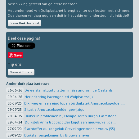
beschikking gesteld aan geïnteresseerden.
Het onderhoud van Duikplaats.net brengt echter ook kosten met zich mee.
Doe daarom vandaag nog een duit in het zakje en ondersteun dit initiatief!
Steun Duikplaats.net
Deel deze pagina!
Save
Tip ons!
Nieuws? Tip ons!
Ander duikplaatsnieuws
26-06-'26
De eerste natuurtoiletten in Zeeland: aan de Oesterdam
09-04-'26
Herinrichting havengebied Wolphaartsdijk
20-07-'25
Dixi weg en een eind lopen bij duikstek Anna Jacobapolder: ...
09-07-'25
Situatie Anna Jacobapolder gewijzigd
28-04-'25
Duiker in problemen bij Plompe Toren Burgh-Haamstede
29-04-'24
‘Duikstek Anna Jacobapolder krijgt een nieuwe, veilige ...
27-09-'20
Slachtoffer duikongeluk Grevelingenmeer is vrouw (55) ...
27-09-'20
Duikster omgekomen bij Brouwershaven