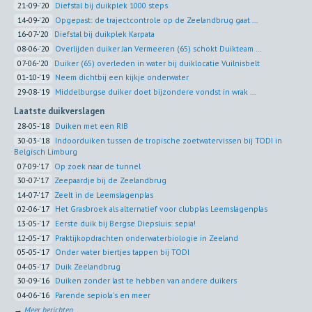
21-09-'20
Diefstal bij duikplek 1000 steps
14-09-'20
Opgepast: de trajectcontrole op de Zeelandbrug gaat ...
16-07-'20
Diefstal bij duikplek Karpata
08-06-'20
Overlijden duiker Jan Vermeeren (65) schokt Duikteam ...
07-06-'20
Duiker (65) overleden in water bij duiklocatie Vuilnisbelt
01-10-'19
Neem dichtbij een kijkje onderwater
29-08-'19
Middelburgse duiker doet bijzondere vondst in wrak ...
Laatste duikverslagen
28-05-'18
Duiken met een RIB
30-03-'18
Indoorduiken tussen de tropische zoetwatervissen bij TODI in
Belgisch Limburg
07-09-'17
Op zoek naar de tunnel
30-07-'17
Zeepaardje bij de Zeelandbrug
14-07-'17
Zeelt in de Leemslagenplas
02-06-'17
Het Grasbroek als alternatief voor clubplas Leemslagenplas
13-05-'17
Eerste duik bij Bergse Diepsluis: sepia!
12-05-'17
Praktijkopdrachten onderwaterbiologie in Zeeland
05-05-'17
Onder water biertjes tappen bij TODI
04-05-'17
Duik Zeelandbrug
30-09-'16
Duiken zonder last te hebben van andere duikers
04-06-'16
Parende sepiola's en meer
→
Meer berichten...