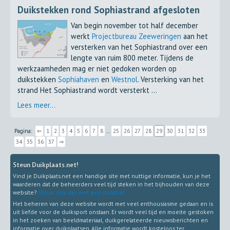
Duikstekken rond Sophiastrand afgesloten
Van begin november tot half december
werkt
Projectbureau Zeeweringen
aan het
versterken van het Sophiastrand over een
lengte van ruim 800 meter. Tijdens de
werkzaamheden mag er niet gedoken worden op
duikstekken
Sophiahaven
en
Westnol
. Versterking van het
strand Het Sophiastrand wordt versterkt ...
Lees meer...
Pagina:
⇐
1
2
3
4
5
6
7
8
…
25
26
27
28
29
30
31
32
33
34
35
36
37
⇒
Steun Duikplaats.net!
Vind je Duikplaats.net een handige site met nuttige informatie, kun je het
waarderen dat de beheerders veel tijd steken in het bijhouden van deze
website?
Steun ons dan met een donatie!
Het beheren van deze website wordt met veel enthousiasme gedaan en is
uit liefde voor de duiksport onstaan. Er wordt veel tijd en moeite gestoken
in het zoeken van beeldmateriaal, duikgerelateerde nieuwsberichten en
informatie over duikplaatsen. Alle informatie wordt kosteloos ter