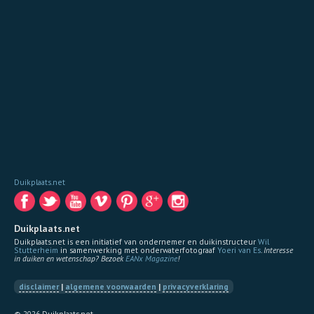
Duikplaats.net
Duikplaats.net
Duikplaats.net is een initiatief van ondernemer en duikinstructeur
Wil
Stutterheim
in samenwerking met onderwaterfotograaf
Yoeri van Es
.
Interesse
in duiken en wetenschap? Bezoek
EANx Magazine
!
disclaimer
|
algemene voorwaarden
|
privacyverklaring
© 2026 Duikplaats.net