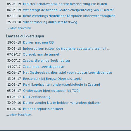
05-05-'19
Minister Schouwen wil betere bescherming van haaien
06-03-'19
Wat brengt de tweede Grote Schelpenteldag van 16 maart?
02-10-'18
René Weterings Nederlands Kampioen onderwaterfotografie
25-08-'18
Vulcontainer bij duikplaats Kerkweg
→
Meer berichten...
Laatste duikverslagen
28-05-'18
Duiken met een RIB
30-03-'18
Indoorduiken tussen de tropische zoetwatervissen bij ...
07-09-'17
Op zoek naar de tunnel
30-07-'17
Zeepaardje bij de Zeelandbrug
14-07-'17
Zeelt in de Leemslagenplas
02-06-'17
Het Grasbroek als alternatief voor clubplas Leemslagenplas
13-05-'17
Eerste duik bij Bergse Diepsluis: sepia!
12-05-'17
Praktijkopdrachten onderwaterbiologie in Zeeland
05-05-'17
Onder water biertjes tappen bij TODI
04-05-'17
Duik Zeelandbrug
30-09-'16
Duiken zonder last te hebben van andere duikers
04-06-'16
Parende sepiola's en meer
→
Meer berichten...