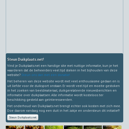
Steun Duikplaats.net!
Vind je Duikplaats.net een handige site met nuttige informatie, kun je het
waarderen dat de beheerders veel tijd steken in het bijhouden van deze
website?
Steun ons dan met een donatie!
Het beheren van deze website wordt met veel enthousiasme gedaan en is
uit liefde voor de duiksport onstaan. Er wordt veel tijd en moeite gestoken
in het zoeken van beeldmateriaal, duikgerelateerde nieuwsberichten en
informatie over duikplaatsen. Alle informatie wordt kosteloos ter
beschikking gesteld aan geïnteresseerden.
Het onderhoud van Duikplaats.net brengt echter ook kosten met zich mee.
Doe daarom vandaag nog een duit in het zakje en ondersteun dit initiatief!
Steun Duikplaats.net