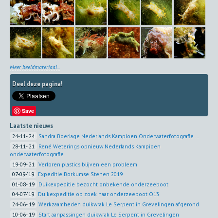
Meer beeldmateriaal...
Deel deze pagina!
Save
Laatste nieuws
24-11-'24
Sandra Boerlage Nederlands Kampioen Onderwaterfotografie ...
28-11-'21
René Weterings opnieuw Nederlands Kampioen
onderwaterfotografie
19-09-'21
Verloren plastics blijven een probleem
07-09-'19
Expeditie Borkumse Stenen 2019
01-08-'19
Duikexpeditie bezocht onbekende onderzeeboot
04-07-'19
Duikexpeditie op zoek naar onderzeeboot O13
24-06-'19
Werkzaamheden duikwrak Le Serpent in Grevelingen afgerond
10-06-'19
Start aanpassingen duikwrak Le Serpent in Grevelingen