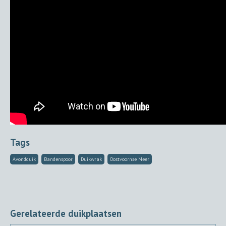
Tags
Avondduik
Bandenspoor
Duikwrak
Oostvoornse Meer
Gerelateerde duikplaatsen