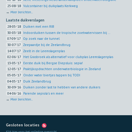
25-08-'18
Vulcontainer bij duikplaats Kerkweg
→
Meer berichten...
Laatste duikverslagen
28-05-'18
Duiken met een RIB
30-03-'18
Indoorduiken tussen de tropische zoetwatervissen bij ...
07-09-'17
Op zoek naar de tunnel
30-07-'17
Zeepaardje bij de Zeelandbrug
14-07-'17
Zeelt in de Leemslagenplas
02-06-'17
Het Grasbroek als alternatief voor clubplas Leemslagenplas
13-05-'17
Eerste duik bij Bergse Diepsluis: sepia!
12-05-'17
Praktijkopdrachten onderwaterbiologie in Zeeland
05-05-'17
Onder water biertjes tappen bij TODI
04-05-'17
Duik Zeelandbrug
30-09-'16
Duiken zonder last te hebben van andere duikers
04-06-'16
Parende sepiola's en meer
→
Meer berichten...
Gesloten locaties
Klik hier voor het volledige overzicht
...