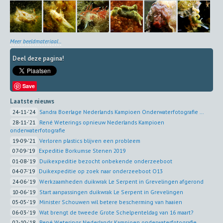
Meer beeldmateriaal...
Deel deze pagina!
Save
Laatste nieuws
24-11-'24
Sandra Boerlage Nederlands Kampioen Onderwaterfotografie ...
28-11-'21
René Weterings opnieuw Nederlands Kampioen
onderwaterfotografie
19-09-'21
Verloren plastics blijven een probleem
07-09-'19
Expeditie Borkumse Stenen 2019
01-08-'19
Duikexpeditie bezocht onbekende onderzeeboot
04-07-'19
Duikexpeditie op zoek naar onderzeeboot O13
24-06-'19
Werkzaamheden duikwrak Le Serpent in Grevelingen afgerond
10-06-'19
Start aanpassingen duikwrak Le Serpent in Grevelingen
05-05-'19
Minister Schouwen wil betere bescherming van haaien
06-03-'19
Wat brengt de tweede Grote Schelpenteldag van 16 maart?
02-10-'18
René Weterings Nederlands Kampioen onderwaterfotografie