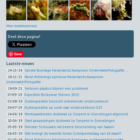
Meer beeldmateriaal...
Deel deze pagina!
Save
Laatste nieuws
24-11-'24
Sandra Boerlage Nederlands Kampioen Onderwaterfotografie ...
28-11-'21
René Weterings opnieuw Nederlands Kampioen
onderwaterfotografie
19-09-'21
Verloren plastics blijven een probleem
07-09-'19
Expeditie Borkumse Stenen 2019
01-08-'19
Duikexpeditie bezocht onbekende onderzeeboot
04-07-'19
Duikexpeditie op zoek naar onderzeeboot O13
24-06-'19
Werkzaamheden duikwrak Le Serpent in Grevelingen afgerond
10-06-'19
Start aanpassingen duikwrak Le Serpent in Grevelingen
05-05-'19
Minister Schouwen wil betere bescherming van haaien
06-03-'19
Wat brengt de tweede Grote Schelpenteldag van 16 maart?
02-10-'18
René Weterings Nederlands Kampioen onderwaterfotografie