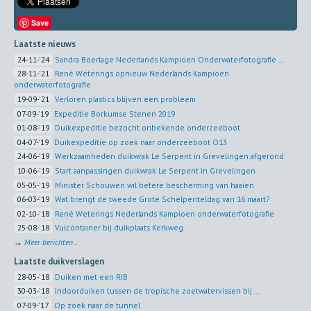
Save
Laatste nieuws
24-11-'24
Sandra Boerlage Nederlands Kampioen Onderwaterfotografie ...
28-11-'21
René Weterings opnieuw Nederlands Kampioen
onderwaterfotografie
19-09-'21
Verloren plastics blijven een probleem
07-09-'19
Expeditie Borkumse Stenen 2019
01-08-'19
Duikexpeditie bezocht onbekende onderzeeboot
04-07-'19
Duikexpeditie op zoek naar onderzeeboot O13
24-06-'19
Werkzaamheden duikwrak Le Serpent in Grevelingen afgerond
10-06-'19
Start aanpassingen duikwrak Le Serpent in Grevelingen
05-05-'19
Minister Schouwen wil betere bescherming van haaien
06-03-'19
Wat brengt de tweede Grote Schelpenteldag van 16 maart?
02-10-'18
René Weterings Nederlands Kampioen onderwaterfotografie
25-08-'18
Vulcontainer bij duikplaats Kerkweg
→
Meer berichten...
Laatste duikverslagen
28-05-'18
Duiken met een RIB
30-03-'18
Indoorduiken tussen de tropische zoetwatervissen bij ...
07-09-'17
Op zoek naar de tunnel