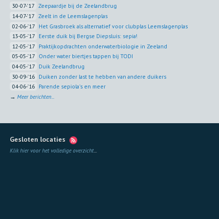
30-07-'17
Zeepaardje bij de Zeelandbrug
14-07-'17
Zeelt in de Leemslagenplas
02-06-'17
Het Grasbroek als alternatief voor clubplas Leemslagenplas
13-05-'17
Eerste duik bij Bergse Diepsluis: sepia!
12-05-'17
Praktijkopdrachten onderwaterbiologie in Zeeland
05-05-'17
Onder water biertjes tappen bij TODI
04-05-'17
Duik Zeelandbrug
30-09-'16
Duiken zonder last te hebben van andere duikers
04-06-'16
Parende sepiola's en meer
→
Meer berichten...
Gesloten locaties
Klik hier voor het volledige overzicht
...