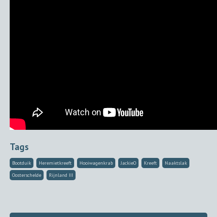
Tags
Bootduik
Heremietkreeft
Hooiwagenkrab
JackieO
Kreeft
Naaktslak
Oosterschelde
Rijnland III