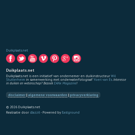
Duikplaats.net
Duikplaats.net
Duikplaats.net is een initiatief van ondernemer en duikinstructeur
Wil
Stutterheim
in samenwerking met onderwaterfotograaf
Yoeri van Es
.
Interesse
in duiken en wetenschap? Bezoek
EANx Magazine
!
disclaimer
|
algemene voorwaarden
|
privacyverklaring
© 2026 Duikplaats.net
Realisatie door
dJazzit
- Powered by
Eastground