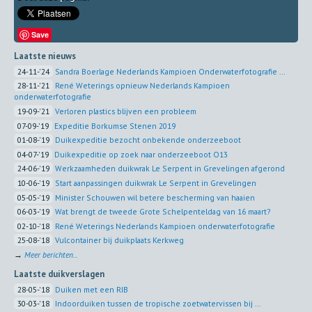
Save
Laatste nieuws
24-11-'24
Sandra Boerlage Nederlands Kampioen Onderwaterfotografie ...
28-11-'21
René Weterings opnieuw Nederlands Kampioen
onderwaterfotografie
19-09-'21
Verloren plastics blijven een probleem
07-09-'19
Expeditie Borkumse Stenen 2019
01-08-'19
Duikexpeditie bezocht onbekende onderzeeboot
04-07-'19
Duikexpeditie op zoek naar onderzeeboot O13
24-06-'19
Werkzaamheden duikwrak Le Serpent in Grevelingen afgerond
10-06-'19
Start aanpassingen duikwrak Le Serpent in Grevelingen
05-05-'19
Minister Schouwen wil betere bescherming van haaien
06-03-'19
Wat brengt de tweede Grote Schelpenteldag van 16 maart?
02-10-'18
René Weterings Nederlands Kampioen onderwaterfotografie
25-08-'18
Vulcontainer bij duikplaats Kerkweg
→
Meer berichten...
Laatste duikverslagen
28-05-'18
Duiken met een RIB
30-03-'18
Indoorduiken tussen de tropische zoetwatervissen bij ...