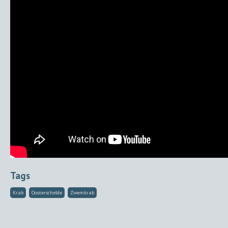
Tags
Krab
Oosterschelde
Zwemkrab