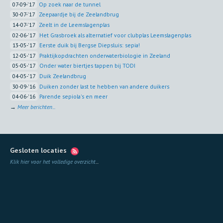
07-09-'17
Op zoek naar de tunnel
30-07-'17
Zeepaardje bij de Zeelandbrug
14-07-'17
Zeelt in de Leemslagenplas
02-06-'17
Het Grasbroek als alternatief voor clubplas Leemslagenplas
13-05-'17
Eerste duik bij Bergse Diepsluis: sepia!
12-05-'17
Praktijkopdrachten onderwaterbiologie in Zeeland
05-05-'17
Onder water biertjes tappen bij TODI
04-05-'17
Duik Zeelandbrug
30-09-'16
Duiken zonder last te hebben van andere duikers
04-06-'16
Parende sepiola's en meer
→
Meer berichten...
Gesloten locaties
Klik hier voor het volledige overzicht
...