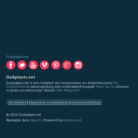
Duikplaats.net
Duikplaats.net
Duikplaats.net is een initiatief van ondernemer en duikinstructeur
Wil
Stutterheim
in samenwerking met onderwaterfotograaf
Yoeri van Es
.
Interesse
in duiken en wetenschap? Bezoek
EANx Magazine
!
disclaimer
|
algemene voorwaarden
|
privacyverklaring
© 2026 Duikplaats.net
Realisatie door
dJazzit
- Powered by
Eastground