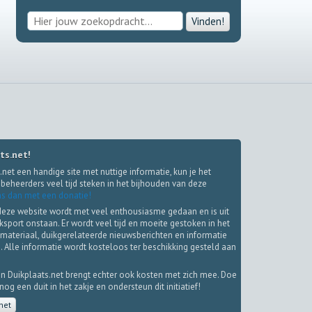
Vinden!
ts.net!
.net een handige site met nuttige informatie, kun je het
beheerders veel tijd steken in het bijhouden van deze
s dan met een donatie!
deze website wordt met veel enthousiasme gedaan en is uit
iksport onstaan. Er wordt veel tijd en moeite gestoken in het
materiaal, duikgerelateerde nieuwsberichten en informatie
. Alle informatie wordt kosteloos ter beschikking gesteld aan
.
n Duikplaats.net brengt echter ook kosten met zich mee. Doe
g een duit in het zakje en ondersteun dit initiatief!
net