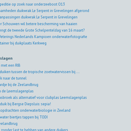
peditie op zoek naar onderzeeboot O13
amheden duikwrak Le Serpent in Grevelingen afgerond
aanpassingen duikwrak Le Serpent in Grevelingen
er Schouwen wil betere bescherming van haaien
engt de tweede Grote Schelpenteldag van 16 maart?
eterings Nederlands Kampioen onderwaterfotografie
tainer bij duikplaats Kerkweg
rslagen
 met een RIB
duiken tussen de tropische zoetwatervissen bij ...
k naar de tunnel
rdje bij de Zeelandbrug
in de Leemslagenplas
asbroek als alternatief voor clubplas Leemslagenplas
duik bij Bergse Diepsluis: sepia!
jkopdrachten onderwaterbiologie in Zeeland
water biertjes tappen bij TODI
eelandbrug
 zonder last te hebben van andere duikers