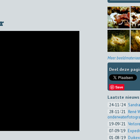
r
Meer beeldmateriaal
Deel deze pagi
Save
Laatste nieuws
24-11-'24
Sandra
28-11-'21
René W
onderwaterfotogra
19-09-'21
Verlor
07-09-'19
Expedi
01-08-'19
Duikex