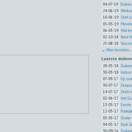
04-07-'19
Duikex
24-06-'19
Werkza
10-06-'19
Start 
05-05-'19
Minist
06-03-'19
Wat br
02-10-'18
René W
25-08-'18
Vulcon
→
Meer berichten...
Laatste duikve
28-05-'18
Duiken
30-03-'18
Indoor
07-09-'17
Op zoe
30-07-'17
Zeepaa
14-07-'17
Zeelt 
02-06-'17
Het Gr
13-05-'17
Eerste 
12-05-'17
Prakti
05-05-'17
Onder 
04-05-'17
Duik Z
30-09-'16
Duiken