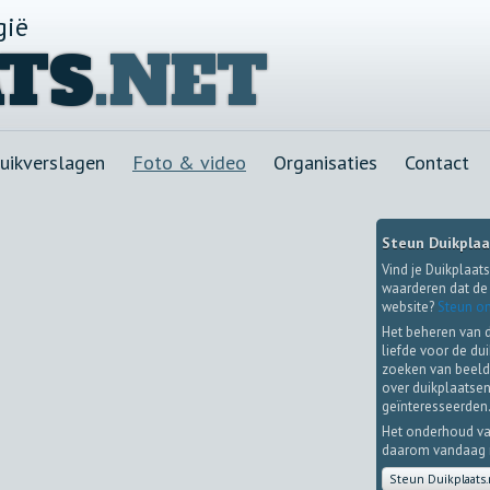
gië
TS
.NET
uikverslagen
Foto & video
Organisaties
Contact
Steun Duikplaa
Vind je Duikplaats
waarderen dat de 
website?
Steun on
Het beheren van 
liefde voor de du
zoeken van beeld
over duikplaatsen
geïnteresseerden
Het onderhoud va
daarom vandaag no
Steun Duikplaats.