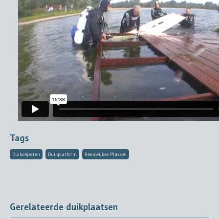
Tags
Duikobjecten
Duikplatform
Reeuwijkse Plassen
Gerelateerde duikplaatsen