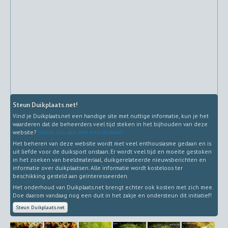
Steun Duikplaats.net!
Vind je Duikplaats.net een handige site met nuttige informatie, kun je het
waarderen dat de beheerders veel tijd steken in het bijhouden van deze
website?
Steun ons dan met een donatie!
Het beheren van deze website wordt met veel enthousiasme gedaan en is
uit liefde voor de duiksport onstaan. Er wordt veel tijd en moeite gestoken
in het zoeken van beeldmateriaal, duikgerelateerde nieuwsberichten en
informatie over duikplaatsen. Alle informatie wordt kosteloos ter
beschikking gesteld aan geïnteresseerden.
Het onderhoud van Duikplaats.net brengt echter ook kosten met zich mee.
Doe daarom vandaag nog een duit in het zakje en ondersteun dit initiatief!
Steun Duikplaats.net