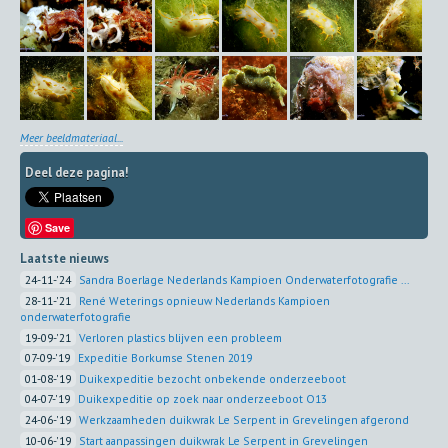
Meer beeldmateriaal...
Deel deze pagina!
Save
Laatste nieuws
24-11-'24
Sandra Boerlage Nederlands Kampioen Onderwaterfotografie ...
28-11-'21
René Weterings opnieuw Nederlands Kampioen
onderwaterfotografie
19-09-'21
Verloren plastics blijven een probleem
07-09-'19
Expeditie Borkumse Stenen 2019
01-08-'19
Duikexpeditie bezocht onbekende onderzeeboot
04-07-'19
Duikexpeditie op zoek naar onderzeeboot O13
24-06-'19
Werkzaamheden duikwrak Le Serpent in Grevelingen afgerond
10-06-'19
Start aanpassingen duikwrak Le Serpent in Grevelingen