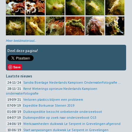
Meer beeldmateriaal...
Deel deze pagina!
Save
Laatste nieuws
24-11-'24
Sandra Boerlage Nederlands Kampioen Onderwaterfotografie ...
28-11-'21
René Weterings opnieuw Nederlands Kampioen
onderwaterfotografie
19-09-'21
Verloren plastics blijven een probleem
07-09-'19
Expeditie Borkumse Stenen 2019
01-08-'19
Duikexpeditie bezocht onbekende onderzeeboot
04-07-'19
Duikexpeditie op zoek naar onderzeeboot O13
24-06-'19
Werkzaamheden duikwrak Le Serpent in Grevelingen afgerond
10-06-'19
Start aanpassingen duikwrak Le Serpent in Grevelingen