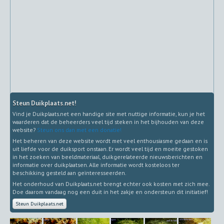
Steun Duikplaats.net!
Vind je Duikplaats.net een handige site met nuttige informatie, kun je het
waarderen dat de beheerders veel tijd steken in het bijhouden van deze
website?
Steun ons dan met een donatie!
Het beheren van deze website wordt met veel enthousiasme gedaan en is
uit liefde voor de duiksport onstaan. Er wordt veel tijd en moeite gestoken
in het zoeken van beeldmateriaal, duikgerelateerde nieuwsberichten en
informatie over duikplaatsen. Alle informatie wordt kosteloos ter
beschikking gesteld aan geïnteresseerden.
Het onderhoud van Duikplaats.net brengt echter ook kosten met zich mee.
Doe daarom vandaag nog een duit in het zakje en ondersteun dit initiatief!
Steun Duikplaats.net