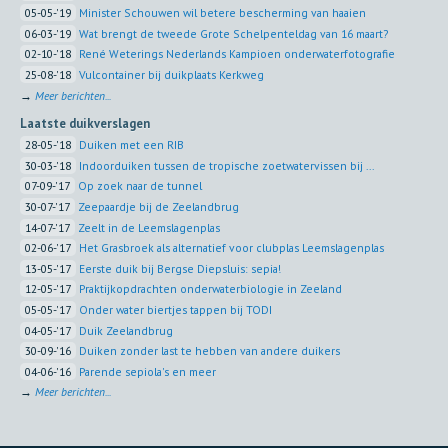
05-05-'19
Minister Schouwen wil betere bescherming van haaien
06-03-'19
Wat brengt de tweede Grote Schelpenteldag van 16 maart?
02-10-'18
René Weterings Nederlands Kampioen onderwaterfotografie
25-08-'18
Vulcontainer bij duikplaats Kerkweg
→
Meer berichten...
Laatste duikverslagen
28-05-'18
Duiken met een RIB
30-03-'18
Indoorduiken tussen de tropische zoetwatervissen bij ...
07-09-'17
Op zoek naar de tunnel
30-07-'17
Zeepaardje bij de Zeelandbrug
14-07-'17
Zeelt in de Leemslagenplas
02-06-'17
Het Grasbroek als alternatief voor clubplas Leemslagenplas
13-05-'17
Eerste duik bij Bergse Diepsluis: sepia!
12-05-'17
Praktijkopdrachten onderwaterbiologie in Zeeland
05-05-'17
Onder water biertjes tappen bij TODI
04-05-'17
Duik Zeelandbrug
30-09-'16
Duiken zonder last te hebben van andere duikers
04-06-'16
Parende sepiola's en meer
→
Meer berichten...