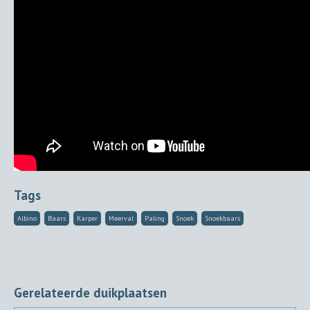
Tags
Albino
Baars
Karper
Meerval
Paling
Snoek
Snoekbaars
Gerelateerde duikplaatsen