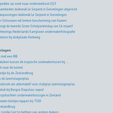
peditie op zoek naar onderzeeboot O13
amheden duikwrak Le Serpent in Grevelingen afgerond
aanpassingen duikwrak Le Serpent in Grevelingen
er Schouwen wil betere bescherming van haaien
engt de tweede Grote Schelpenteldag van 16 maart?
eterings Nederlands Kampioen onderwaterfotografie
tainer bij duikplaats Kerkweg
rslagen
 met een RIB
duiken tussen de tropische zoetwatervissen bij ...
k naar de tunnel
rdje bij de Zeelandbrug
in de Leemslagenplas
asbroek als alternatief voor clubplas Leemslagenplas
duik bij Bergse Diepsluis: sepia!
jkopdrachten onderwaterbiologie in Zeeland
water biertjes tappen bij TODI
eelandbrug
 zonder last te hebben van andere duikers