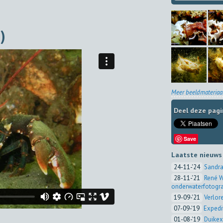
)
Meer beeldmateriaal
Deel deze pagi
Save
Laatste nieuws
24-11-'24
Sandra
28-11-'21
René W
onderwaterfotogra
19-09-'21
Verlor
07-09-'19
Expedi
01-08-'19
Duikex