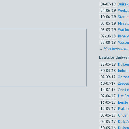
04-07-'19
Duikex
24-06-'19
Werkza
10-06-'19
Start 
05-05-'19
Minist
06-03-'19
Wat br
02-10-'18
René W
25-08-'18
Vulcon
→
Meer berichten...
Laatste duikve
28-05-'18
Duiken
30-03-'18
Indoor
07-09-'17
Op zoe
30-07-'17
Zeepaa
14-07-'17
Zeelt 
02-06-'17
Het Gr
13-05-'17
Eerste 
12-05-'17
Prakti
05-05-'17
Onder 
04-05-'17
Duik Z
30-09-'16
Duiken