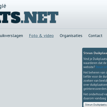
gië
TS
.NET
uikverslagen
Foto & video
Organisaties
Contact
Steun Duikplaa
Vind je Duikplaats
waarderen dat de 
website?
Steun on
Het beheren van 
liefde voor de du
zoeken van beeld
over duikplaatsen
geïnteresseerden
Het onderhoud va
daarom vandaag no
Steun Duikplaats.