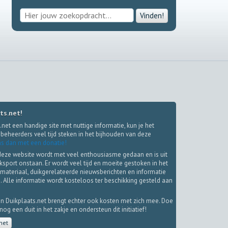
Vinden!
ts.net!
.net een handige site met nuttige informatie, kun je het
beheerders veel tijd steken in het bijhouden van deze
s dan met een donatie!
deze website wordt met veel enthousiasme gedaan en is uit
iksport onstaan. Er wordt veel tijd en moeite gestoken in het
materiaal, duikgerelateerde nieuwsberichten en informatie
. Alle informatie wordt kosteloos ter beschikking gesteld aan
.
n Duikplaats.net brengt echter ook kosten met zich mee. Doe
g een duit in het zakje en ondersteun dit initiatief!
net