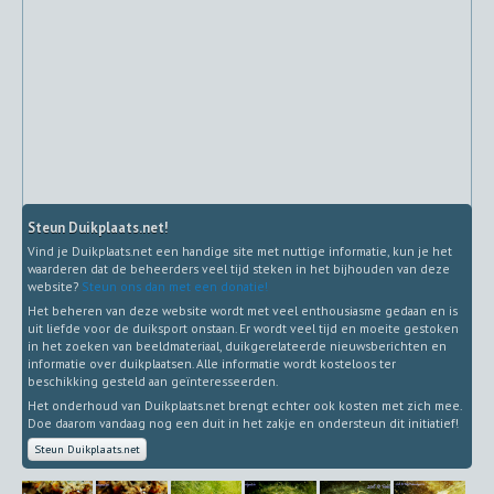
Steun Duikplaats.net!
Vind je Duikplaats.net een handige site met nuttige informatie, kun je het
waarderen dat de beheerders veel tijd steken in het bijhouden van deze
website?
Steun ons dan met een donatie!
Het beheren van deze website wordt met veel enthousiasme gedaan en is
uit liefde voor de duiksport onstaan. Er wordt veel tijd en moeite gestoken
in het zoeken van beeldmateriaal, duikgerelateerde nieuwsberichten en
informatie over duikplaatsen. Alle informatie wordt kosteloos ter
beschikking gesteld aan geïnteresseerden.
Het onderhoud van Duikplaats.net brengt echter ook kosten met zich mee.
Doe daarom vandaag nog een duit in het zakje en ondersteun dit initiatief!
Steun Duikplaats.net