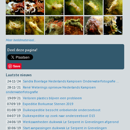
Meer beeldmateriaal...
Deel deze pagina!
Save
Laatste nieuws
24-11-'24
Sandra Boerlage Nederlands Kampioen Onderwaterfotografie ...
28-11-'21
René Weterings opnieuw Nederlands Kampioen
onderwaterfotografie
19-09-'21
Verloren plastics blijven een probleem
07-09-'19
Expeditie Borkumse Stenen 2019
01-08-'19
Duikexpeditie bezocht onbekende onderzeeboot
04-07-'19
Duikexpeditie op zoek naar onderzeeboot O13
24-06-'19
Werkzaamheden duikwrak Le Serpent in Grevelingen afgerond
10-06-'19
Start aanpassingen duikwrak Le Serpent in Grevelingen