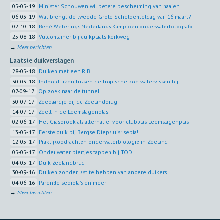
05-05-'19
Minister Schouwen wil betere bescherming van haaien
06-03-'19
Wat brengt de tweede Grote Schelpenteldag van 16 maart?
02-10-'18
René Weterings Nederlands Kampioen onderwaterfotografie
25-08-'18
Vulcontainer bij duikplaats Kerkweg
→
Meer berichten...
Laatste duikverslagen
28-05-'18
Duiken met een RIB
30-03-'18
Indoorduiken tussen de tropische zoetwatervissen bij ...
07-09-'17
Op zoek naar de tunnel
30-07-'17
Zeepaardje bij de Zeelandbrug
14-07-'17
Zeelt in de Leemslagenplas
02-06-'17
Het Grasbroek als alternatief voor clubplas Leemslagenplas
13-05-'17
Eerste duik bij Bergse Diepsluis: sepia!
12-05-'17
Praktijkopdrachten onderwaterbiologie in Zeeland
05-05-'17
Onder water biertjes tappen bij TODI
04-05-'17
Duik Zeelandbrug
30-09-'16
Duiken zonder last te hebben van andere duikers
04-06-'16
Parende sepiola's en meer
→
Meer berichten...