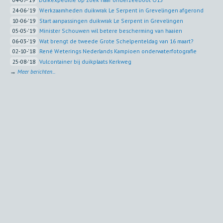
24-06-'19
Werkzaamheden duikwrak Le Serpent in Grevelingen afgerond
10-06-'19
Start aanpassingen duikwrak Le Serpent in Grevelingen
05-05-'19
Minister Schouwen wil betere bescherming van haaien
06-03-'19
Wat brengt de tweede Grote Schelpenteldag van 16 maart?
02-10-'18
René Weterings Nederlands Kampioen onderwaterfotografie
25-08-'18
Vulcontainer bij duikplaats Kerkweg
→
Meer berichten...