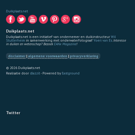
Duikplaats.net
Duikplaats.net
Duikplaats.net is een initiatief van ondernemer en duikinstructeur
Wil
Stutterheim
in samenwerking met onderwaterfotograaf
Yoeri van Es
.
Interesse
in duiken en wetenschap? Bezoek
EANx Magazine
!
disclaimer
|
algemene voorwaarden
|
privacyverklaring
© 2026 Duikplaats.net
Realisatie door
dJazzit
- Powered by
Eastground
Twitter