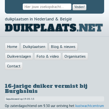
Vinden!
duikplaatsen in Nederland & België
DUIKPLAATS
.NET
Home
Duikplaatsen
Blog & nieuws
Duikverslagen
Foto & video
Organisaties
Contact
16-jarige duiker vermist bij
Burghsluis
Gepubliceerd op
19-05-'13
Op zaterdagochtend om 9.30 uur ontving het
kustwachtcentrum