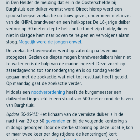
in Den Helder de melding dat er in de Oosterschelde bij
Burghsluis een duiker vermist werd. Direct hierop werd een
grootscheepse zoekactie op touw gezet, onder meer met inzet
van de KNRM, brandweer en een helikopter. De 16-jarige duiker
verloor op 30 meter diepte het contact met zijn buddy, die er
niet in slaagde hem naar boven te helpen en vervolgens alarm
sloeg.
Mogelijk werd de jongen onwel
.
De zoekactie bovenwater werd op zaterdag na twee uur
stopgezet. Gezien de diepte mogen brandweerduikers hier niet
te water en is de hulp van de marine ingezet. Deze zocht op
zaterdagavond tot zonsondergang en is op zondag verder
gegaan met de zoekactie, wat niet tot resultaat heeft geleid.
Op maandag gaat de zoekactie verder.
Middels een
noodverordening
heeft de burgemeester een
duikverbod ingesteld in een straal van 500 meter rond de haven
van Burghsluis.
Update 30-05-'13:
Het lichaam van de vermiste duiker is in de
nacht van 29 op 30
gevonden
en bij de volgende kentering 's
middags geborgen. Door de sterke stroming op deze locatie, kon
er maar twee keer per dag (tijdens de kenteringen) kort