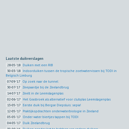
Laatste duikverslagen
28-05-'18
Duiken met een RIB
30-03-'18
Indoorduiken tussen de tropische zoetwatervissen bij TODI in
Belgisch Limburg
07-09-'17
Op zoek naar de tunnel
30-07-'17
Zeepaardje bij de Zeelandbrug
14-07-'17
Zeelt in de Leemslagenplas
02-06-'17
Het Grasbroek als alternatief voor clubplas Leemslagenplas
13-05-'17
Eerste duik bij Bergse Diepsluis: sepia!
12-05-'17
Praktijkopdrachten onderwaterbiologie in Zeeland
05-05-'17
Onder water biertjes tappen bij TODI
04-05-'17
Duik Zeelandbrug
30-09-'16
Duiken zonder last te hebben van andere duikers