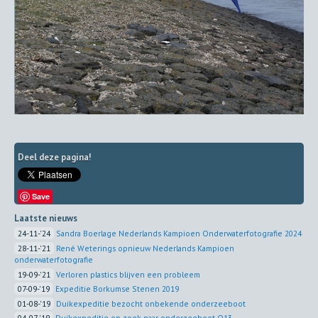
Deel deze pagina!
Save
Laatste nieuws
24-11-'24
Sandra Boerlage Nederlands Kampioen Onderwaterfotografie 2024
28-11-'21
René Weterings opnieuw Nederlands Kampioen
onderwaterfotografie
19-09-'21
Verloren plastics blijven een probleem
07-09-'19
Expeditie Borkumse Stenen 2019
01-08-'19
Duikexpeditie bezocht onbekende onderzeeboot
04-07-'19
Duikexpeditie op zoek naar onderzeeboot O13