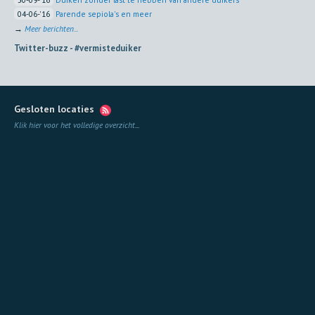
04-06-'16
Parende sepiola's en meer
→
Meer berichten...
Twitter-buzz -
#vermisteduiker
Gesloten locaties
Klik hier voor het volledige overzicht
...