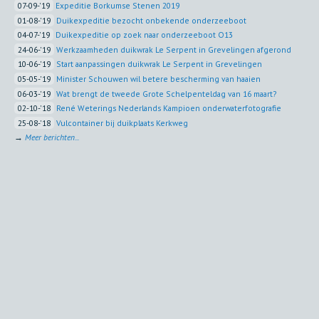
07-09-'19
Expeditie Borkumse Stenen 2019
01-08-'19
Duikexpeditie bezocht onbekende onderzeeboot
04-07-'19
Duikexpeditie op zoek naar onderzeeboot O13
24-06-'19
Werkzaamheden duikwrak Le Serpent in Grevelingen afgerond
10-06-'19
Start aanpassingen duikwrak Le Serpent in Grevelingen
05-05-'19
Minister Schouwen wil betere bescherming van haaien
06-03-'19
Wat brengt de tweede Grote Schelpenteldag van 16 maart?
02-10-'18
René Weterings Nederlands Kampioen onderwaterfotografie
25-08-'18
Vulcontainer bij duikplaats Kerkweg
→
Meer berichten...