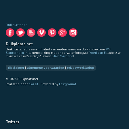
Duikplaats.net
Duikplaats.net
Duikplaats.net is een initiatief van ondernemer en duikinstructeur
Wil
Stutterheim
in samenwerking met onderwaterfotograaf
Yoeri van Es
.
Interesse
in duiken en wetenschap? Bezoek
EANx Magazine
!
disclaimer
|
algemene voorwaarden
|
privacyverklaring
© 2026 Duikplaats.net
Realisatie door
dJazzit
- Powered by
Eastground
Twitter