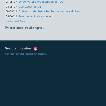
05-05-'17
Onder water biertjes tappen bij TODI
04-05-'17
Duik Zeelandbrug
30-09-'16
Duiken zonder last te hebben van andere duikers
04-06-'16
Parende sepiola's en meer
→
Meer berichten...
Twitter-buzz -
#duikongeval
Gesloten locaties
Klik hier voor het volledige overzicht
...