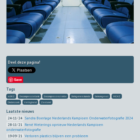
Deel deze pagina!
Save
Tags
ADRZ
Decompressietank
Decompressieziekte
Duikgeneeskunde
Duikongeval
MCHZ
Onderzoek
Veiligheid
Zeeland
Laatste nieuws
24-11-'24
Sandra Boerlage Nederlands Kampioen Onderwaterfotografie 2024
28-11-'21
René Weterings opnieuw Nederlands Kampioen
onderwaterfotografie
19-09-'21
Verloren plastics blijven een probleem