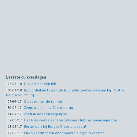
Laatste duikverslagen
28-05-'18
Duiken met een RIB
30-03-'18
Indoorduiken tussen de tropische zoetwatervissen bij TODI in
Belgisch Limburg
07-09-'17
Op zoek naar de tunnel
30-07-'17
Zeepaardje bij de Zeelandbrug
14-07-'17
Zeelt in de Leemslagenplas
02-06-'17
Het Grasbroek als alternatief voor clubplas Leemslagenplas
13-05-'17
Eerste duik bij Bergse Diepsluis: sepia!
12-05-'17
Praktijkopdrachten onderwaterbiologie in Zeeland