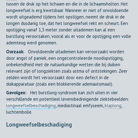
tussen de druk op het lichaam en die in de lichaamsholten. Het
longweefsel is erg kwetsbaar. Wanneer er niet of onvoldoende
wordt uitgeademd tijdens het opstijgen, neemt de druk in de
longen dusdanig toe, dat het longweefsel rekt en scheurt. Een
opstijging vanaf 1,3 meter zonder uitademen kan al een
burstlung veroorzaken, vooral als er voor de opstijging een volle
ademteug werd genomen.
Oorzaak:
Onvoldoende uitademen kan veroorzaakt worden
door angst of paniek, een ongecontroleerde noodopstijging,
onbekendheid met de natuurkundige wetten die bij duiken
relevant zijn of longziekten zoals astma of ontstekingen. Zeer
zelden wordt het veroorzaakt door een defect in de
duikapparatuur (zoals een blokkerende ademautomaat).
Gevolgen:
Het burstlung-syndroom kan zich uiten in vier
verschillende en potentieel levensbedreigende ziektebeelden:
longweefselbeschadiging
, mediastinaal emfyseem,
klaplong
,
luchtembolie.
Longweefselbeschadiging