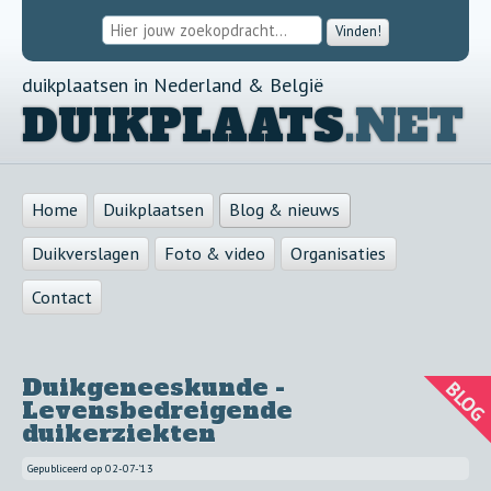
Vinden!
duikplaatsen in Nederland & België
DUIKPLAATS
.NET
Home
Duikplaatsen
Blog & nieuws
Duikverslagen
Foto & video
Organisaties
Contact
Duikgeneeskunde -
Levensbedreigende
duikerziekten
Gepubliceerd op
02-07-'13