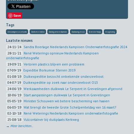
Save
Tags
Decompressietank
Duikerziekte
Duikgeneeskunde
Duikongeval
Eerste hulp
Klaplong
Laatste nieuws
24-11-'24
Sandra Boerlage Nederlands Kampioen Onderwaterfotografie 2024
28-11-'21
René Weterings opnieuw Nederlands Kampioen
onderwaterfotografie
19-09-'21
Verloren plastics blijven een probleem
07-09-'19
Expeditie Borkumse Stenen 2019
01-08-'19
Duikexpeditie bezocht onbekende onderzeeboot
04-07-'19
Duikexpeditie op zoek naar onderzeeboot O13
24-06-'19
Werkzaamheden duikwrak Le Serpent in Grevelingen afgerond
10-06-'19
Start aanpassingen duikwrak Le Serpent in Grevelingen
05-05-'19
Minister Schouwen wil betere bescherming van haaien
06-03-'19
Wat brengt de tweede Grote Schelpenteldag van 16 maart?
02-10-'18
René Weterings Nederlands Kampioen onderwaterfotografie
25-08-'18
Vulcontainer bij duikplaats Kerkweg
→
Meer berichten...