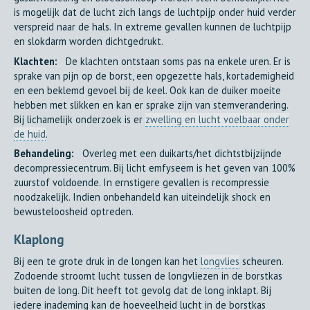
is mogelijk dat de lucht zich langs de luchtpijp onder huid verder
verspreid naar de hals. In extreme gevallen kunnen de luchtpijp
en slokdarm worden dichtgedrukt.
Klachten:
De klachten ontstaan soms pas na enkele uren. Er is
sprake van pijn op de borst, een opgezette hals, kortademigheid
en een beklemd gevoel bij de keel. Ook kan de duiker moeite
hebben met slikken en kan er sprake zijn van stemverandering.
Bij lichamelijk onderzoek is er
zwelling en lucht voelbaar onder
de huid
.
Behandeling:
Overleg met een duikarts/het dichtstbijzijnde
decompressiecentrum. Bij licht emfyseem is het geven van 100%
zuurstof voldoende. In ernstigere gevallen is recompressie
noodzakelijk. Indien onbehandeld kan uiteindelijk shock en
bewusteloosheid optreden.
Klaplong
Bij een te grote druk in de longen kan het
longvlies
scheuren.
Zodoende stroomt lucht tussen de longvliezen in de borstkas
buiten de long. Dit heeft tot gevolg dat de long inklapt. Bij
iedere inademing kan de hoeveelheid lucht in de borstkas