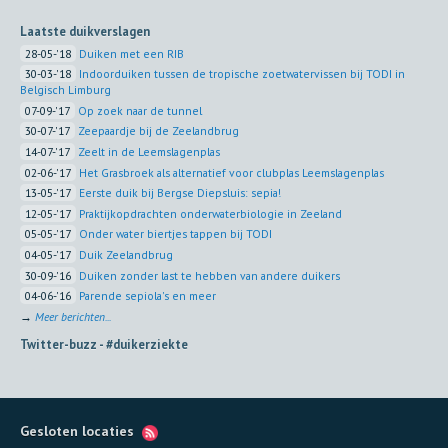
Laatste duikverslagen
28-05-'18
Duiken met een RIB
30-03-'18
Indoorduiken tussen de tropische zoetwatervissen bij TODI in
Belgisch Limburg
07-09-'17
Op zoek naar de tunnel
30-07-'17
Zeepaardje bij de Zeelandbrug
14-07-'17
Zeelt in de Leemslagenplas
02-06-'17
Het Grasbroek als alternatief voor clubplas Leemslagenplas
13-05-'17
Eerste duik bij Bergse Diepsluis: sepia!
12-05-'17
Praktijkopdrachten onderwaterbiologie in Zeeland
05-05-'17
Onder water biertjes tappen bij TODI
04-05-'17
Duik Zeelandbrug
30-09-'16
Duiken zonder last te hebben van andere duikers
04-06-'16
Parende sepiola's en meer
→
Meer berichten...
Twitter-buzz -
#duikerziekte
Gesloten locaties