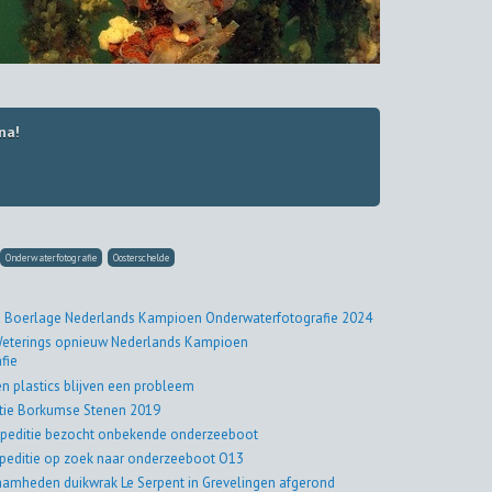
na!
Onderwaterfotografie
Oosterschelde
 Boerlage Nederlands Kampioen Onderwaterfotografie 2024
eterings opnieuw Nederlands Kampioen
fie
en plastics blijven een probleem
tie Borkumse Stenen 2019
peditie bezocht onbekende onderzeeboot
peditie op zoek naar onderzeeboot O13
amheden duikwrak Le Serpent in Grevelingen afgerond