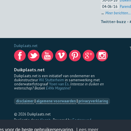
30-09-'16
Duiken
04-06-'16
Parend
→
Meer berichten...
Twitter-buzz -
Duikplaats.net
Duikplaats.net
Duikplaats.net is een initiatief van ondernemer en
duikinstructeur
Wil Stutterheim
in samenwerking met
onderwaterfotograaf
Yoeri van Es
.
Interesse in duiken en
wetenschap? Bezoek
EANx Magazine
!
disclaimer
|
algemene voorwaarden
|
privacyverklaring
© 2026 Duikplaats.net
Realisatie door
dJazzit
- Powered by
Eastground
es voor de beste gebruikerservaring.
Lees meer