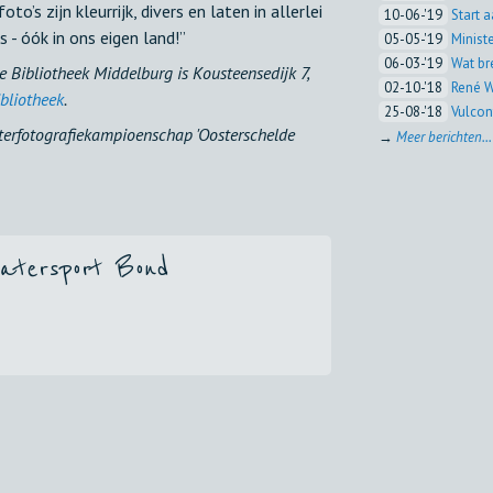
s zijn kleurrijk, divers en laten in allerlei
10-06-'19
Start 
 - óók in ons eigen land!”
05-05-'19
Minist
06-03-'19
Wat br
 Bibliotheek Middelburg is Kousteensedijk 7,
02-10-'18
René W
bliotheek
.
25-08-'18
Vulcon
terfotografiekampioenschap 'Oosterschelde
→
Meer berichten...
atersport Bond