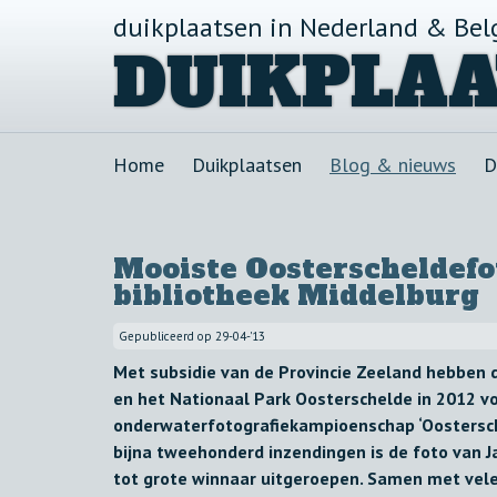
duikplaatsen in Nederland & Bel
DUIKPLAA
Home
Duikplaatsen
Blog & nieuws
D
Mooiste Oosterscheldefot
bibliotheek Middelburg
Gepubliceerd op
29-04-'13
Met subsidie van de Provincie Zeeland hebben
en het Nationaal Park Oosterschelde in 2012 v
onderwaterfotografiekampioenschap ‘Oostersch
bijna tweehonderd inzendingen is de foto van J
tot grote winnaar uitgeroepen. Samen met vele 