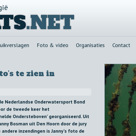
gië
TS
.NET
uikverslagen
Foto & video
Organisaties
Contact
o’s te zien in
 de Nederlandse Onderwatersport Bond
oor de tweede keer het
elde Ondersteboven’ georganiseerd. Uit
anny Bosman uit Den Hoorn door de jury
andere inzendingen is Janny’s foto de