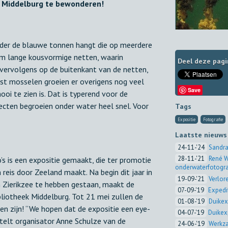
 Middelburg te bewonderen!
nder de blauwe tonnen hangt die op meerdere
 om lange kousvormige netten, waarin
Deel deze pagi
ervolgens op de buitenkant van de netten,
st mosselen groeien er overigens nog veel
Save
oi te zien is. Dat is typerend voor de
jecten begroeien onder water heel snel. Voor
Tags
Expositie
Fotografie
Laatste nieuws
24-11-'24
Sandra
28-11-'21
René W
s is een expositie gemaakt, die ter promotie
onderwaterfotogra
eis door Zeeland maakt. Na begin dit jaar in
19-09-'21
Verlor
 Zierikzee te hebben gestaan, maakt de
07-09-'19
Expedi
bliotheek Middelburg. Tot 21 mei zullen de
01-08-'19
Duikex
n zijn! “We hopen dat de expositie een eye-
04-07-'19
Duikex
rtelt organisator Anne Schulze van de
24-06-'19
Werkza