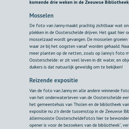
komende drie weken in de Zeeuwse Bibliotheek
Mosselen
De foto van Janny maakt prachtig zichtbaar wat o
plekken in de Oosterschelde drijven. Het gaat hier
mosselzaad wordt gevangen. De mosselen groeien v
waar ze bij het oogsten vanaf worden gehaald. Naa
meer planten op de netten, zoals op Janny’s foto mo
Oosterschelde: er zit veel leven in dit water, en ob
duikers is dat natuurlijk geweldig om te bekijken!
Reizende expositie
Van de foto van Janny en alle andere winnende foto’
van het onderwaterleven van de Oosterschelde een r
het gemeentehuis van Tholen en de bibliotheek van
expositie nu z’n derde tussenstop in de Zeeuwse Bi
állermooiste Oosterscheldefoto’s hier te bewondere
opener is voor de bezoekers van de bibliotheek”, ve