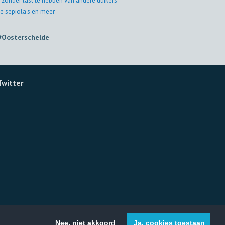
 zonder last te hebben van andere duikers
e sepiola's en meer
#Oosterschelde
Twitter
Nee, niet akkoord
Ja, cookies toestaan