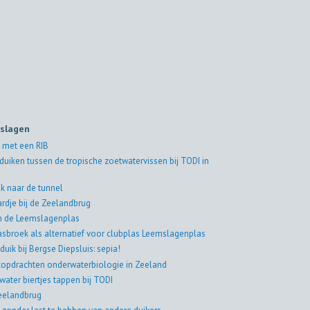
rslagen
 met een RIB
duiken tussen de tropische zoetwatervissen bij TODI in
k naar de tunnel
rdje bij de Zeelandbrug
in de Leemslagenplas
asbroek als alternatief voor clubplas Leemslagenplas
duik bij Bergse Diepsluis: sepia!
jkopdrachten onderwaterbiologie in Zeeland
water biertjes tappen bij TODI
eelandbrug