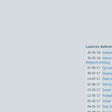
Laatste duikve
28-05-'18
Duiken
30-03-'18
Indoor
Belgisch Limburg
07-09-'17
Op zoe
30-07-'17
Zeepaa
14-07-'17
Zeelt 
02-06-'17
Het Gr
13-05-'17
Eerste 
12-05-'17
Prakti
05-05-'17
Onder 
04-05-'17
Duik Z