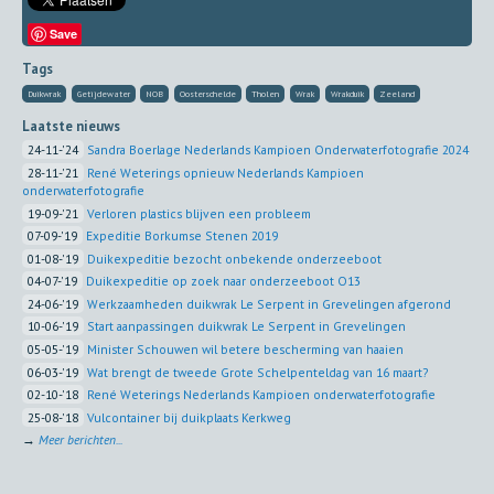
Save
Tags
Duikwrak
Getijdewater
NOB
Oosterschelde
Tholen
Wrak
Wrakduik
Zeeland
Laatste nieuws
24-11-'24
Sandra Boerlage Nederlands Kampioen Onderwaterfotografie 2024
28-11-'21
René Weterings opnieuw Nederlands Kampioen
onderwaterfotografie
19-09-'21
Verloren plastics blijven een probleem
07-09-'19
Expeditie Borkumse Stenen 2019
01-08-'19
Duikexpeditie bezocht onbekende onderzeeboot
04-07-'19
Duikexpeditie op zoek naar onderzeeboot O13
24-06-'19
Werkzaamheden duikwrak Le Serpent in Grevelingen afgerond
10-06-'19
Start aanpassingen duikwrak Le Serpent in Grevelingen
05-05-'19
Minister Schouwen wil betere bescherming van haaien
06-03-'19
Wat brengt de tweede Grote Schelpenteldag van 16 maart?
02-10-'18
René Weterings Nederlands Kampioen onderwaterfotografie
25-08-'18
Vulcontainer bij duikplaats Kerkweg
→
Meer berichten...