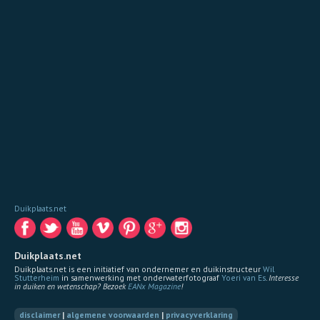
Duikplaats.net
Duikplaats.net
Duikplaats.net is een initiatief van ondernemer en duikinstructeur
Wil
Stutterheim
in samenwerking met onderwaterfotograaf
Yoeri van Es
.
Interesse
in duiken en wetenschap? Bezoek
EANx Magazine
!
disclaimer
|
algemene voorwaarden
|
privacyverklaring