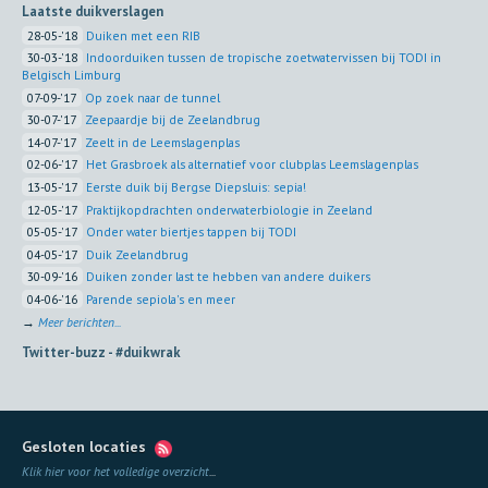
Laatste duikverslagen
28-05-'18
Duiken met een RIB
30-03-'18
Indoorduiken tussen de tropische zoetwatervissen bij TODI in
Belgisch Limburg
07-09-'17
Op zoek naar de tunnel
30-07-'17
Zeepaardje bij de Zeelandbrug
14-07-'17
Zeelt in de Leemslagenplas
02-06-'17
Het Grasbroek als alternatief voor clubplas Leemslagenplas
13-05-'17
Eerste duik bij Bergse Diepsluis: sepia!
12-05-'17
Praktijkopdrachten onderwaterbiologie in Zeeland
05-05-'17
Onder water biertjes tappen bij TODI
04-05-'17
Duik Zeelandbrug
30-09-'16
Duiken zonder last te hebben van andere duikers
04-06-'16
Parende sepiola's en meer
→
Meer berichten...
Twitter-buzz -
#duikwrak
Gesloten locaties
Klik hier voor het volledige overzicht
...