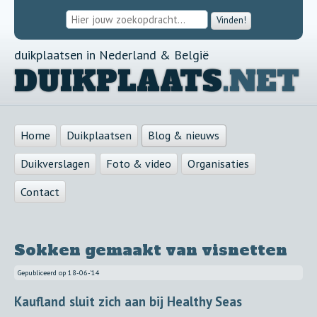
Vinden!
duikplaatsen in Nederland & België
DUIKPLAATS
.NET
Home
Duikplaatsen
Blog & nieuws
Duikverslagen
Foto & video
Organisaties
Contact
Sokken gemaakt van visnetten
Gepubliceerd op
18-06-'14
Kaufland sluit zich aan bij Healthy Seas