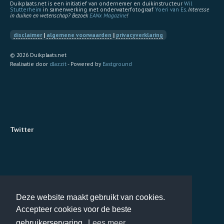
Duikplaats.net is een initiatief van ondernemer en duikinstructeur
Wil
Stutterheim
in samenwerking met onderwaterfotograaf
Yoeri van Es
.
Interesse
in duiken en wetenschap? Bezoek
EANx Magazine
!
disclaimer
|
algemene voorwaarden
|
privacyverklaring
© 2026 Duikplaats.net
Realisatie door
dJazzit
- Powered by
Eastground
Twitter
Deze website maakt gebruikt van cookies.
Accepteer cookies voor de beste
gebruikerservaring.
Lees meer