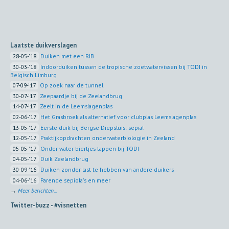
Laatste duikverslagen
28-05-'18
Duiken met een RIB
30-03-'18
Indoorduiken tussen de tropische zoetwatervissen bij TODI in
Belgisch Limburg
07-09-'17
Op zoek naar de tunnel
30-07-'17
Zeepaardje bij de Zeelandbrug
14-07-'17
Zeelt in de Leemslagenplas
02-06-'17
Het Grasbroek als alternatief voor clubplas Leemslagenplas
13-05-'17
Eerste duik bij Bergse Diepsluis: sepia!
12-05-'17
Praktijkopdrachten onderwaterbiologie in Zeeland
05-05-'17
Onder water biertjes tappen bij TODI
04-05-'17
Duik Zeelandbrug
30-09-'16
Duiken zonder last te hebben van andere duikers
04-06-'16
Parende sepiola's en meer
→
Meer berichten...
Twitter-buzz -
#visnetten