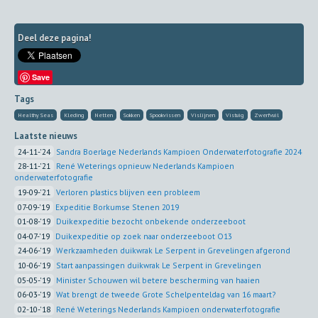
Deel deze pagina!
Save
Tags
Healthy Seas
Kleding
Netten
Sokken
Spookvissen
Vislijnen
Vistuig
Zwerfvuil
Laatste nieuws
24-11-'24
Sandra Boerlage Nederlands Kampioen Onderwaterfotografie 2024
28-11-'21
René Weterings opnieuw Nederlands Kampioen
onderwaterfotografie
19-09-'21
Verloren plastics blijven een probleem
07-09-'19
Expeditie Borkumse Stenen 2019
01-08-'19
Duikexpeditie bezocht onbekende onderzeeboot
04-07-'19
Duikexpeditie op zoek naar onderzeeboot O13
24-06-'19
Werkzaamheden duikwrak Le Serpent in Grevelingen afgerond
10-06-'19
Start aanpassingen duikwrak Le Serpent in Grevelingen
05-05-'19
Minister Schouwen wil betere bescherming van haaien
06-03-'19
Wat brengt de tweede Grote Schelpenteldag van 16 maart?
02-10-'18
René Weterings Nederlands Kampioen onderwaterfotografie