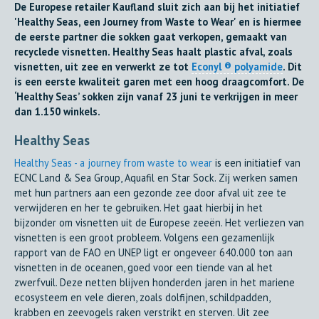
De Europese retailer Kaufland sluit zich aan bij het initiatief
'Healthy Seas, een Journey from Waste to Wear' en is hiermee
de eerste partner die sokken gaat verkopen, gemaakt van
recyclede visnetten. Healthy Seas haalt plastic afval, zoals
visnetten, uit zee en verwerkt ze tot
Econyl ® polyamide
. Dit
is een eerste kwaliteit garen met een hoog draagcomfort. De
‘Healthy Seas’ sokken zijn vanaf 23 juni te verkrijgen in meer
dan 1.150 winkels.
Healthy Seas
Healthy Seas - a journey from waste to wear
is een initiatief van
ECNC Land & Sea Group, Aquafil en Star Sock. Zij werken samen
met hun partners aan een gezonde zee door afval uit zee te
verwijderen en her te gebruiken. Het gaat hierbij in het
bijzonder om visnetten uit de Europese zeeën. Het verliezen van
visnetten is een groot probleem. Volgens een gezamenlijk
rapport van de FAO en UNEP ligt er ongeveer 640.000 ton aan
visnetten in de oceanen, goed voor een tiende van al het
zwerfvuil. Deze netten blijven honderden jaren in het mariene
ecosysteem en vele dieren, zoals dolfijnen, schildpadden,
krabben en zeevogels raken verstrikt en sterven. Uit zee