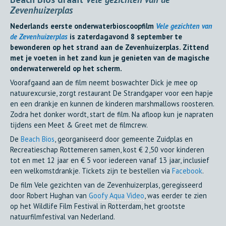
Zevenhuizerplas
Nederlands eerste onderwaterbioscoopfilm
Vele gezichten van
de Zevenhuizerplas
is zaterdagavond 8 september te
bewonderen op het strand aan de Zevenhuizerplas. Zittend
met je voeten in het zand kun je genieten van de magische
onderwaterwereld op het scherm.
Voorafgaand aan de film neemt boswachter Dick je mee op
natuurexcursie, zorgt restaurant De Strandgaper voor een hapje
en een drankje en kunnen de kinderen marshmallows roosteren.
Zodra het donker wordt, start de film. Na afloop kun je napraten
tijdens een Meet & Greet met de filmcrew.
De
Beach Bios
, georganiseerd door gemeente Zuidplas en
Recreatieschap Rottemeren samen, kost € 2,50 voor kinderen
tot en met 12 jaar en € 5 voor iedereen vanaf 13 jaar, inclusief
een welkomstdrankje. Tickets zijn te bestellen via
Facebook
.
De film Vele gezichten van de Zevenhuizerplas, geregisseerd
door Robert Hughan van
Goofy Aqua Video
, was eerder te zien
op het Wildlife Film Festival in Rotterdam, het grootste
natuurfilmfestival van Nederland.