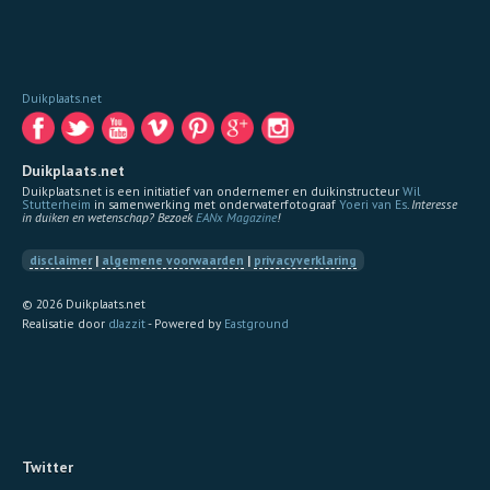
Duikplaats.net
Duikplaats.net
Duikplaats.net is een initiatief van ondernemer en duikinstructeur
Wil
Stutterheim
in samenwerking met onderwaterfotograaf
Yoeri van Es
.
Interesse
in duiken en wetenschap? Bezoek
EANx Magazine
!
disclaimer
|
algemene voorwaarden
|
privacyverklaring
© 2026 Duikplaats.net
Realisatie door
dJazzit
- Powered by
Eastground
Twitter