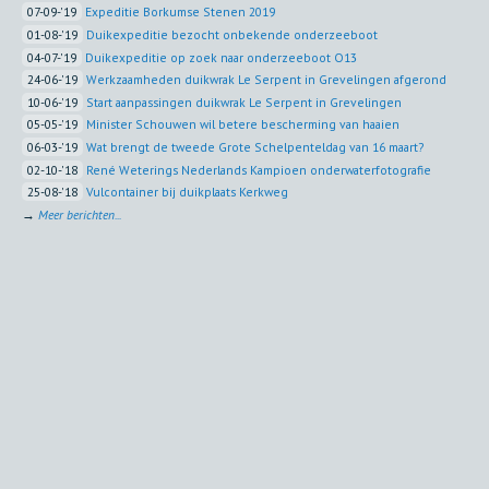
07-09-'19
Expeditie Borkumse Stenen 2019
01-08-'19
Duikexpeditie bezocht onbekende onderzeeboot
04-07-'19
Duikexpeditie op zoek naar onderzeeboot O13
24-06-'19
Werkzaamheden duikwrak Le Serpent in Grevelingen afgerond
10-06-'19
Start aanpassingen duikwrak Le Serpent in Grevelingen
05-05-'19
Minister Schouwen wil betere bescherming van haaien
06-03-'19
Wat brengt de tweede Grote Schelpenteldag van 16 maart?
02-10-'18
René Weterings Nederlands Kampioen onderwaterfotografie
25-08-'18
Vulcontainer bij duikplaats Kerkweg
→
Meer berichten...