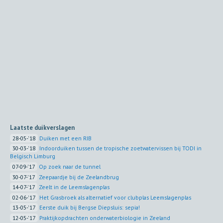
Laatste duikverslagen
28-05-'18
Duiken met een RIB
30-03-'18
Indoorduiken tussen de tropische zoetwatervissen bij TODI in
Belgisch Limburg
07-09-'17
Op zoek naar de tunnel
30-07-'17
Zeepaardje bij de Zeelandbrug
14-07-'17
Zeelt in de Leemslagenplas
02-06-'17
Het Grasbroek als alternatief voor clubplas Leemslagenplas
13-05-'17
Eerste duik bij Bergse Diepsluis: sepia!
12-05-'17
Praktijkopdrachten onderwaterbiologie in Zeeland