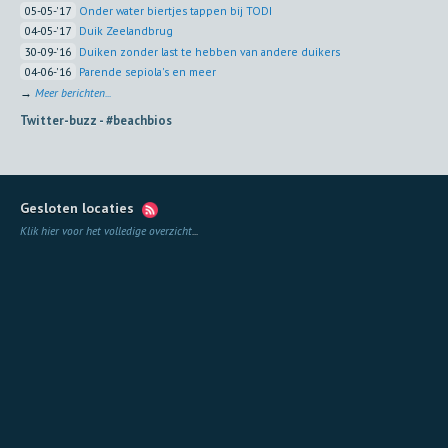
05-05-'17
Onder water biertjes tappen bij TODI
04-05-'17
Duik Zeelandbrug
30-09-'16
Duiken zonder last te hebben van andere duikers
04-06-'16
Parende sepiola's en meer
→
Meer berichten...
Twitter-buzz -
#beachbios
Gesloten locaties
Klik hier voor het volledige overzicht
...