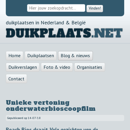
Vinden!
duikplaatsen in Nederland & België
DUIKPLAATS
.NET
Home
Duikplaatsen
Blog & nieuws
Duikverslagen
Foto & video
Organisaties
Contact
Unieke vertoning
onderwaterbioscoopfilm
Gepubliceerd op
14-07-'18
Beach Bios draait
Vele gezichten van de