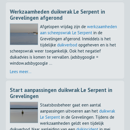
Werkzaamheden duikwrak Le Serpent in
Grevelingen afgerond
Afgelopen vrijdag zijn de
werkzaamheden
aan scheepswrak Le Serpent
in de
Grevelingen afgerond. Inmiddels is het
tijdelijke
duikverbod
opgeheven en is het
scheepswrak weer toegankelijk. Ook het negatief
duikadvies is komen te vervallen. (adsbygoogle =
window.adsbygoogle ...
Lees meer...
Start aanpassingen duikwrak Le Serpent in
Grevelingen
Staatsbosbeheer gaat een aantal
aanpassingen uitvoeren aan het
duikwrak
Le Serpent
in de Grevelingen. Tijdens de
werkzaamheden geldt een tijdelijk
duikverbod. Naar aanleiding van een
duikincident
in mei