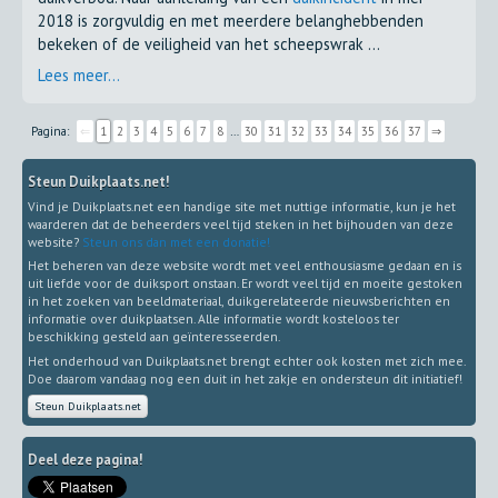
2018 is zorgvuldig en met meerdere belanghebbenden
bekeken of de veiligheid van het scheepswrak ...
Lees meer...
Pagina:
⇐
1
2
3
4
5
6
7
8
…
30
31
32
33
34
35
36
37
⇒
Steun Duikplaats.net!
Vind je Duikplaats.net een handige site met nuttige informatie, kun je het
waarderen dat de beheerders veel tijd steken in het bijhouden van deze
website?
Steun ons dan met een donatie!
Het beheren van deze website wordt met veel enthousiasme gedaan en is
uit liefde voor de duiksport onstaan. Er wordt veel tijd en moeite gestoken
in het zoeken van beeldmateriaal, duikgerelateerde nieuwsberichten en
informatie over duikplaatsen. Alle informatie wordt kosteloos ter
beschikking gesteld aan geïnteresseerden.
Het onderhoud van Duikplaats.net brengt echter ook kosten met zich mee.
Doe daarom vandaag nog een duit in het zakje en ondersteun dit initiatief!
Steun Duikplaats.net
Deel deze pagina!