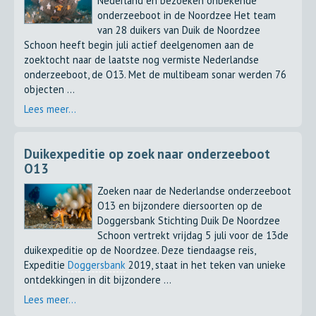
Nederland en bezoeken onbekende
onderzeeboot in de Noordzee Het team
van 28 duikers van Duik de Noordzee
Schoon heeft begin juli actief deelgenomen aan de
zoektocht naar de laatste nog vermiste Nederlandse
onderzeeboot, de O13. Met de multibeam sonar werden 76
objecten ...
Lees meer...
Duikexpeditie op zoek naar onderzeeboot
O13
Zoeken naar de Nederlandse onderzeeboot
O13 en bijzondere diersoorten op de
Doggersbank Stichting Duik De Noordzee
Schoon vertrekt vrijdag 5 juli voor de 13de
duikexpeditie op de Noordzee. Deze tiendaagse reis,
Expeditie
Doggersbank
2019, staat in het teken van unieke
ontdekkingen in dit bijzondere ...
Lees meer...