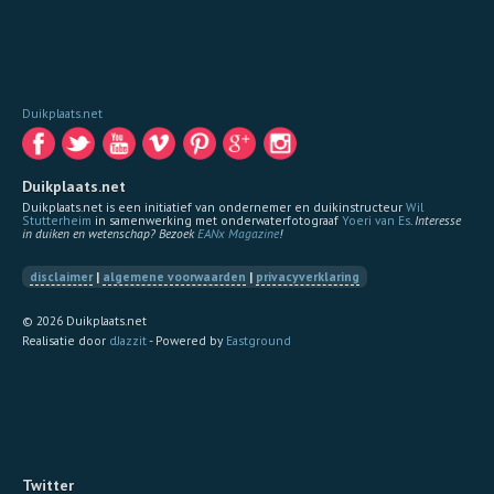
Duikplaats.net
Duikplaats.net
Duikplaats.net is een initiatief van ondernemer en duikinstructeur
Wil
Stutterheim
in samenwerking met onderwaterfotograaf
Yoeri van Es
.
Interesse
in duiken en wetenschap? Bezoek
EANx Magazine
!
disclaimer
|
algemene voorwaarden
|
privacyverklaring
© 2026 Duikplaats.net
Realisatie door
dJazzit
- Powered by
Eastground
Twitter