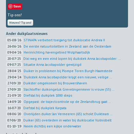
Save
Tip ons!
Nieuws? Tip ons!
Ander duikplaatsnieuws
05-08-'26
STINAPA verbetert toegang tot duiklocatie Andrea II
26-06-'26
De eerste natuurtoiletten in Zeeland: aan de Oesterdam
09-04-'26
Herinrichting havengebied Wolphaartsdijk
20-07-'25
Dixi weg en een eind lopen bij duikstek Anna Jacobapolder: ...
09-07-'25
Situatie Anna Jacobapolder gewijzigd
28-04-'25
Duiker in problemen bij Plompe Toren Burgh-Haamstede
29-04-'24
‘Duikstek Anna Jacobapolder krijgt een nieuwe, veilige ...
27-09-'20
Duikster omgekomen bij Brouwershaven
27-09-'20
Slachtoffer duikongeluk Grevelingenmeer is vrouw (55) ...
21-09-'20
Diefstal bij duikplek 1000 steps
14-09-'20
Opgepast: de trajectcontrole op de Zeelandbrug gaat ...
16-07-'20
Diefstal bij duikplek Karpata
08-06-'20
Overlijden duiker Jan Vermeeren (65) schokt Duikteam ...
07-06-'20
Duiker (65) overleden in water bij duiklocatie Vuilnisbelt
01-10-'19
Neem dichtbij een kijkje onderwater