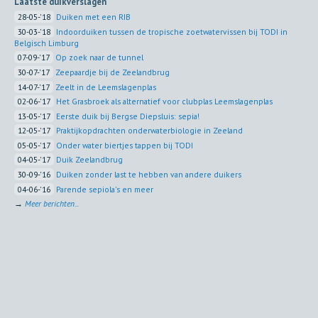
Laatste duikverslagen
28-05-'18
Duiken met een RIB
30-03-'18
Indoorduiken tussen de tropische zoetwatervissen bij TODI in
Belgisch Limburg
07-09-'17
Op zoek naar de tunnel
30-07-'17
Zeepaardje bij de Zeelandbrug
14-07-'17
Zeelt in de Leemslagenplas
02-06-'17
Het Grasbroek als alternatief voor clubplas Leemslagenplas
13-05-'17
Eerste duik bij Bergse Diepsluis: sepia!
12-05-'17
Praktijkopdrachten onderwaterbiologie in Zeeland
05-05-'17
Onder water biertjes tappen bij TODI
04-05-'17
Duik Zeelandbrug
30-09-'16
Duiken zonder last te hebben van andere duikers
04-06-'16
Parende sepiola's en meer
→
Meer berichten...