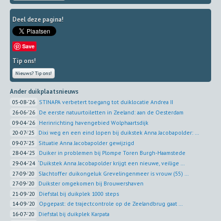
Deel deze pagina!
Save
Tip ons!
Nieuws? Tip ons!
Ander duikplaatsnieuws
05-08-'26
STINAPA verbetert toegang tot duiklocatie Andrea II
26-06-'26
De eerste natuurtoiletten in Zeeland: aan de Oesterdam
09-04-'26
Herinrichting havengebied Wolphaartsdijk
20-07-'25
Dixi weg en een eind lopen bij duikstek Anna Jacobapolder: ...
09-07-'25
Situatie Anna Jacobapolder gewijzigd
28-04-'25
Duiker in problemen bij Plompe Toren Burgh-Haamstede
29-04-'24
‘Duikstek Anna Jacobapolder krijgt een nieuwe, veilige ...
27-09-'20
Slachtoffer duikongeluk Grevelingenmeer is vrouw (55) ...
27-09-'20
Duikster omgekomen bij Brouwershaven
21-09-'20
Diefstal bij duikplek 1000 steps
14-09-'20
Opgepast: de trajectcontrole op de Zeelandbrug gaat ...
16-07-'20
Diefstal bij duikplek Karpata