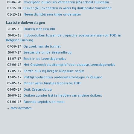
08-06-'20
Overlijden duiker Jan Vermeeren (65) schokt Duikteam ...
07-06-'20
Duiker (65) overleden in water bij duiklocatie Vuilnisbelt
01-10-'19
Neem dichtbij een kijkje onderwater
Laatste duikverslagen
28-05-'18
Duiken met een RIB
30-03-'18
Indoorduiken tussen de tropische zoetwatervissen bij TODI in
Belgisch Limburg
07-09-'17
Op zoek naar de tunnel
30-07-'17
Zeepaardje bij de Zeelandbrug
14-07-'17
Zeelt in de Leemslagenplas
02-06-'17
Het Grasbroek als alternatief voor clubplas Leemslagenplas
13-05-'17
Eerste duik bij Bergse Diepsluis: sepia!
12-05-'17
Praktijkopdrachten onderwaterbiologie in Zeeland
05-05-'17
Onder water biertjes tappen bij TODI
04-05-'17
Duik Zeelandbrug
30-09-'16
Duiken zonder last te hebben van andere duikers
04-06-'16
Parende sepiola's en meer
→
Meer berichten...