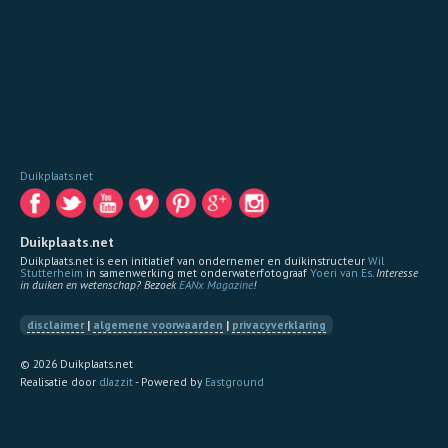
Duikplaats.net
Duikplaats.net
Duikplaats.net is een initiatief van ondernemer en duikinstructeur
Wil
Stutterheim
in samenwerking met onderwaterfotograaf
Yoeri van Es
.
Interesse
in duiken en wetenschap? Bezoek
EANx Magazine
!
disclaimer
|
algemene voorwaarden
|
privacyverklaring
© 2026 Duikplaats.net
Realisatie door
dJazzit
- Powered by
Eastground