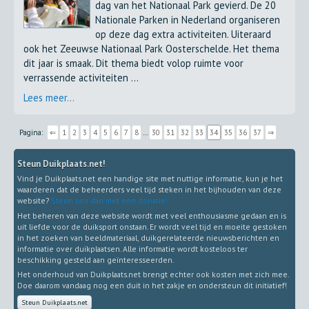
dag van het Nationaal Park gevierd. De 20
Nationale Parken in Nederland organiseren
op deze dag extra activiteiten. Uiteraard
ook het Zeeuwse Nationaal Park Oosterschelde. Het thema
dit jaar is smaak. Dit thema biedt volop ruimte voor
verrassende activiteiten ...
Lees meer...
Pagina:
⇐
1
2
3
4
5
6
7
8
…
30
31
32
33
34
35
36
37
⇒
Steun Duikplaats.net!
Vind je Duikplaats.net een handige site met nuttige informatie, kun je het
waarderen dat de beheerders veel tijd steken in het bijhouden van deze
website?
Steun ons dan met een donatie!
Het beheren van deze website wordt met veel enthousiasme gedaan en is
uit liefde voor de duiksport onstaan. Er wordt veel tijd en moeite gestoken
in het zoeken van beeldmateriaal, duikgerelateerde nieuwsberichten en
informatie over duikplaatsen. Alle informatie wordt kosteloos ter
beschikking gesteld aan geïnteresseerden.
Het onderhoud van Duikplaats.net brengt echter ook kosten met zich mee.
Doe daarom vandaag nog een duit in het zakje en ondersteun dit initiatief!
Steun Duikplaats.net