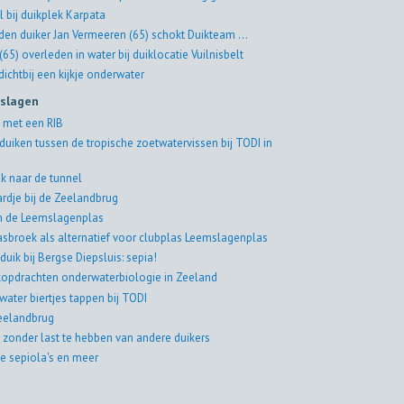
l bij duikplek Karpata
jden duiker Jan Vermeeren (65) schokt Duikteam ...
(65) overleden in water bij duiklocatie Vuilnisbelt
ichtbij een kijkje onderwater
rslagen
 met een RIB
duiken tussen de tropische zoetwatervissen bij TODI in
k naar de tunnel
rdje bij de Zeelandbrug
in de Leemslagenplas
asbroek als alternatief voor clubplas Leemslagenplas
duik bij Bergse Diepsluis: sepia!
jkopdrachten onderwaterbiologie in Zeeland
water biertjes tappen bij TODI
eelandbrug
 zonder last te hebben van andere duikers
e sepiola's en meer