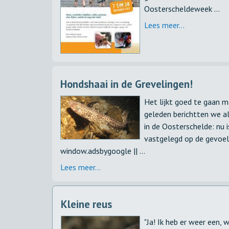
Oosterscheldeweek ...
Lees meer...
Hondshaai in de Grevelingen!
Het lijkt goed te gaan m
geleden berichtten we a
in de Oosterschelde: nu i
vastgelegd op de gevoel
window.adsbygoogle || ...
Lees meer...
Kleine reus
"Ja! Ik heb er weer een, 