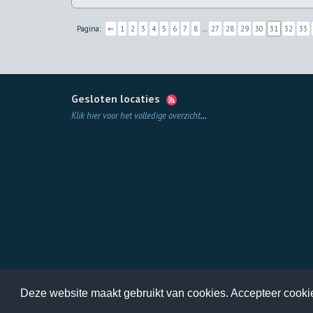
Pagina:
⇐
1
2
3
4
5
6
7
8
…
27
28
29
30
31
32
33
Gesloten locaties
Klik hier voor het volledige overzicht
...
Deze website maakt gebruikt van cookies. Accepteer cooki