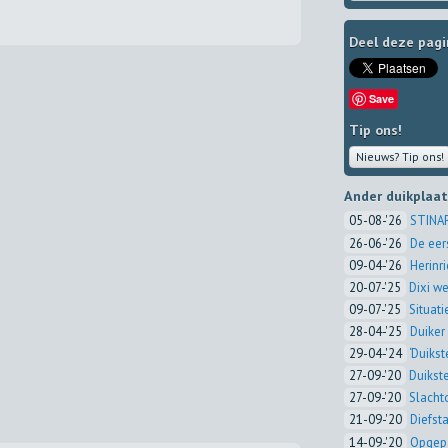
Deel deze pagi
Save
Tip ons!
Nieuws? Tip ons!
Ander duikplaa
05-08-'26
STINAP
26-06-'26
De eer
09-04-'26
Herinr
20-07-'25
Dixi we
09-07-'25
Situat
28-04-'25
Duiker
29-04-'24
‘Duikst
27-09-'20
Duikst
27-09-'20
Slacht
21-09-'20
Diefst
14-09-'20
Opgepa