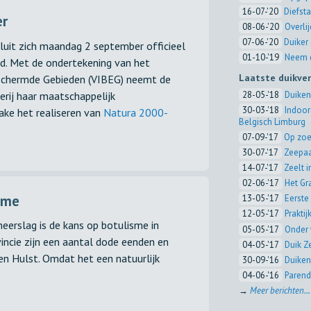
16-07-'20
Diefsta
er
08-06-'20
Overli
07-06-'20
Duiker 
sluit zich maandag 2 september officieel
01-10-'19
Neem d
rd. Met de ondertekening van het
Laatste duikve
eschermde Gebieden (VIBEG) neemt de
28-05-'18
Duiken
erij haar maatschappelijk
30-03-'18
Indoor
ake het realiseren van
Natura 2000-
Belgisch Limburg
07-09-'17
Op zoe
30-07-'17
Zeepaa
14-07-'17
Zeelt 
02-06-'17
Het Gr
sme
13-05-'17
Eerste 
12-05-'17
Prakti
eerslag is de kans op botulisme in
05-05-'17
Onder 
vincie zijn een aantal dode eenden en
04-05-'17
Duik Z
 en Hulst. Omdat het een natuurlijk
30-09-'16
Duiken
04-06-'16
Parend
→
Meer berichten...