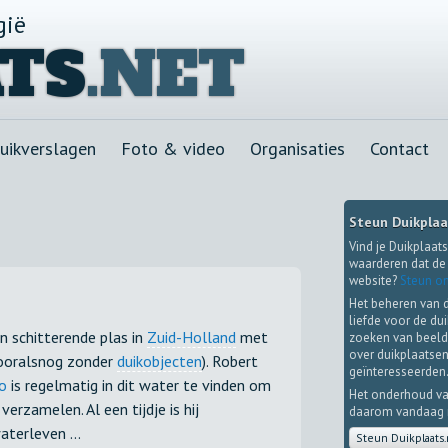
gië
TS
.NET
uikverslagen
Foto & video
Organisaties
Contact
Steun Duikplaa
Vind je Duikplaats
waarderen dat de 
website?
Steun on
Het beheren van 
liefde voor de du
n schitterende plas in
Zuid-Holland
met
zoeken van beeld
over duikplaatsen
vooralsnog zonder
duikobjecten
). Robert
geïnteresseerden
o
is regelmatig in dit water te vinden om
Het onderhoud va
erzamelen. Al een tijdje is hij
daarom vandaag no
terleven ...
Steun Duikplaats.