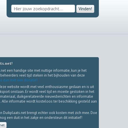
Vinden!
ts.net!
.net een handige site met nuttige informatie, kun je het
beheerders veel tijd steken in het bijhouden van deze
s dan met een donatie!
deze website wordt met veel enthousiasme gedaan en is uit
iksport onstaan. Er wordt veel tijd en moeite gestoken in het
materiaal, duikgerelateerde nieuwsberichten en informatie
. Alle informatie wordt kosteloos ter beschikking gesteld aan
.
n Duikplaats.net brengt echter ook kosten met zich mee. Doe
g een duit in het zakje en ondersteun dit initiatief!
net