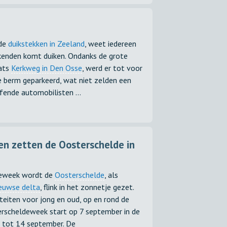
 de
duikstekken in Zeeland
, weet iedereen
ekenden komt duiken. Ondanks de grote
aats
Kerkweg in Den Osse
, werd er tot voor
e berm geparkeerd, wat niet zelden een
fende automobilisten ...
n zetten de Oosterschelde in
deweek wordt de
Oosterschelde
, als
euwse delta
, flink in het zonnetje gezet.
teiten voor jong en oud, op en rond de
rscheldeweek start op 7 september in de
 tot 14 september. De