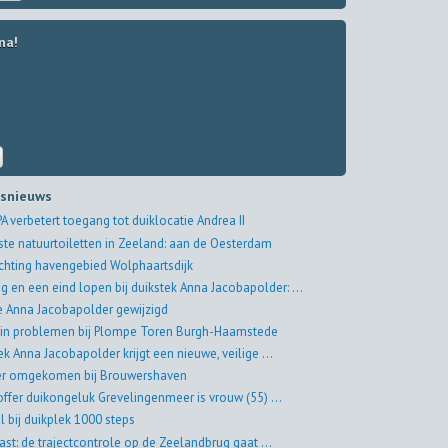
na!
tsnieuws
A verbetert toegang tot duiklocatie Andrea II
ste natuurtoiletten in Zeeland: aan de Oesterdam
ichting havengebied Wolphaartsdijk
g en een eind lopen bij duikstek Anna Jacobapolder: ...
ie Anna Jacobapolder gewijzigd
 in problemen bij Plompe Toren Burgh-Haamstede
ek Anna Jacobapolder krijgt een nieuwe, veilige ...
er omgekomen bij Brouwershaven
offer duikongeluk Grevelingenmeer is vrouw (55) ...
al bij duikplek 1000 steps
st: de trajectcontrole op de Zeelandbrug gaat ...