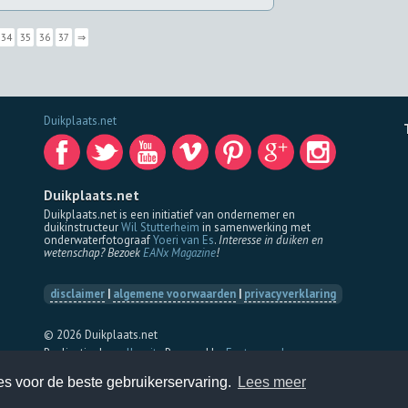
34
35
36
37
⇒
Duikplaats.net
Duikplaats.net
Duikplaats.net is een initiatief van ondernemer en
duikinstructeur
Wil Stutterheim
in samenwerking met
onderwaterfotograaf
Yoeri van Es
.
Interesse in duiken en
wetenschap? Bezoek
EANx Magazine
!
disclaimer
|
algemene voorwaarden
|
privacyverklaring
© 2026 Duikplaats.net
Realisatie door
dJazzit
- Powered by
Eastground
es voor de beste gebruikerservaring.
Lees meer