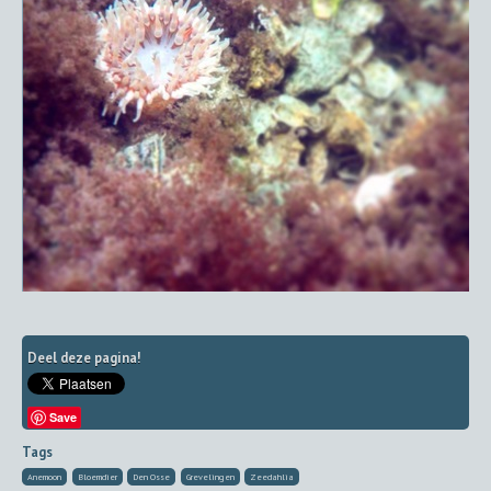
Deel deze pagina!
Save
Tags
Anemoon
Bloemdier
Den Osse
Grevelingen
Zeedahlia