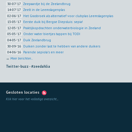
30-07-'17
Zeepaardje bij de Zeelandbrug
14-07-'17
Zeelt in de Leemslagenplas
02-06-'17
Het Grasbroek als alternatief voor clubplas Leemslagenplas
13-05-'17
Eerste duik bij Bergse Diepsluis: sepia!
12-05-'17
Praktijkopdrachten onderwaterbiologie in Zeeland
05-05-'17
Onder water biertjes tappen bij TODI
04-05-'17
Duik Zeelandbrug
30-09-'16
Duiken zonder last te hebben van andere duikers
04-06-'16
Parende sepiola's en meer
→
Meer berichten...
Twitter-buzz -
#zeedahlia
Gesloten locaties
Klik hier voor het volledige overzicht
...