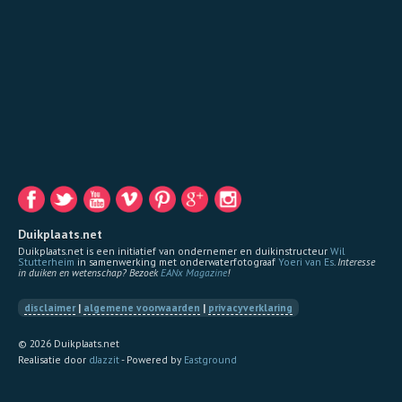
Duikplaats.net
Duikplaats.net is een initiatief van ondernemer en duikinstructeur
Wil
Stutterheim
in samenwerking met onderwaterfotograaf
Yoeri van Es
.
Interesse
in duiken en wetenschap? Bezoek
EANx Magazine
!
disclaimer
|
algemene voorwaarden
|
privacyverklaring
© 2026 Duikplaats.net
Realisatie door
dJazzit
- Powered by
Eastground