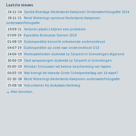
Laatste nieuws
24-11-'24
Sandra Boerlage Nederlands Kampioen Onderwaterfotografie 2024
28-11-'21
René Weterings opnieuw Nederlands Kampioen
onderwaterfotografie
19-09-'21
Verloren plastics blijven een probleem
07-09-'19
Expeditie Borkumse Stenen 2019
01-08-'19
Duikexpeditie bezocht onbekende onderzeeboot
04-07-'19
Duikexpeditie op zoek naar onderzeeboot O13
24-06-'19
Werkzaamheden duikwrak Le Serpent in Grevelingen afgerond
10-06-'19
Start aanpassingen duikwrak Le Serpent in Grevelingen
05-05-'19
Minister Schouwen wil betere bescherming van haaien
06-03-'19
Wat brengt de tweede Grote Schelpenteldag van 16 maart?
02-10-'18
René Weterings Nederlands Kampioen onderwaterfotografie
25-08-'18
Vulcontainer bij duikplaats Kerkweg
→
Meer berichten...