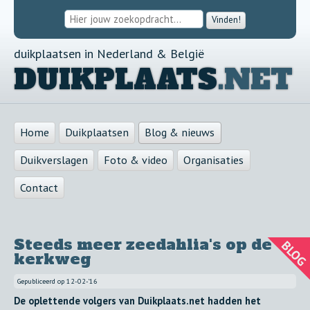
Vinden!
duikplaatsen in Nederland & België
DUIKPLAATS
.NET
Home
Duikplaatsen
Blog & nieuws
Duikverslagen
Foto & video
Organisaties
Contact
Steeds meer zeedahlia's op de
kerkweg
Gepubliceerd op
12-02-'16
De oplettende volgers van Duikplaats.net hadden het