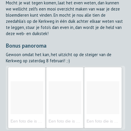
Mocht je wat tegen komen, laat het even weten, dan kunnen
we wellicht zelfs een mooi overzicht maken van waar je deze
bloemdieren kunt vinden. En mocht je nou alle tien de
zeedahlia's op de Kerkweg in één duik achter elkaar weten vast
te leggen, stuur je foto's dan even in, dan wordt je de held van
deze web- en duikstek!
Bonus panoroma
Gewoon omdat het kan, het uitzicht op de steiger van de
Kerkweg op zaterdag 8 februari! ;-)
Een foto die is geplaatst door Duikplaats.net ????????⚓️ (@duikplaats)
Een foto die is geplaatst door Duikplaats.net ????????⚓️ (@duikplaats)
Een foto die is geplaatst door Duikplaats.net ????????⚓️ (@duikplaats)