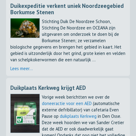
Duikexpeditie verkent uniek Noordzeegebied
Borkumse Stenen
Stichting Duik De Noordzee Schoon,
Stichting De Noordzee en OCEANA zijn
uitgevaren om onderzoek te doen bij de
Borkumse Stenen; ze verzamelen
biologische gegevens en brengen het gebied in kaart. Het
gebied is uitzonderlijk door het grind, grote keien en velden
van schelpkokerwormen die een natuurlijk ...
Lees meer...
Duikplaats Kerkweg krijgt AED
Vorige week berichtten we over de
doneeractie voor een AED
(automatische
externe defribillator) van cafetaria Even
Pause op
duikplaats Kerkweg
in Den Osse.
Deze week hoorden we van Sander Cretier
dat de AED er ook daadwerkelijk gaat
komen! Ondanks dat nog niet het volledige