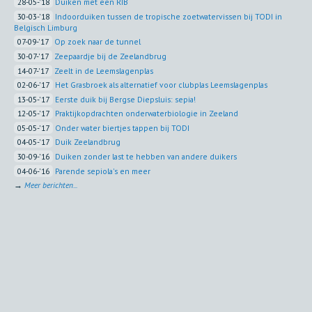
28-05-'18
Duiken met een RIB
30-03-'18
Indoorduiken tussen de tropische zoetwatervissen bij TODI in
Belgisch Limburg
07-09-'17
Op zoek naar de tunnel
30-07-'17
Zeepaardje bij de Zeelandbrug
14-07-'17
Zeelt in de Leemslagenplas
02-06-'17
Het Grasbroek als alternatief voor clubplas Leemslagenplas
13-05-'17
Eerste duik bij Bergse Diepsluis: sepia!
12-05-'17
Praktijkopdrachten onderwaterbiologie in Zeeland
05-05-'17
Onder water biertjes tappen bij TODI
04-05-'17
Duik Zeelandbrug
30-09-'16
Duiken zonder last te hebben van andere duikers
04-06-'16
Parende sepiola's en meer
→
Meer berichten...