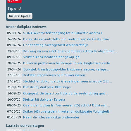
Tip ons!
Nieuws? Tip ons!
Ander duikplaatsnieuws
05-08-'26
STINAPA verbetert toegang tot duiklocatie Andrea II
26-06-'26
De eerste natuurtoiletten in Zeeland: aan de Oesterdam
09-04-'26
Herinrichting havengebied Wolphaartsdijk
20-07-'25
Dixi weg en een eind lopen bij duikstek Anna Jacobapolder: ...
09-07-'25
Situatie Anna Jacobapolder gewijzigd
28-04-'25
Duiker in problemen bij Plompe Toren Burgh-Haamstede
29-04-'24
‘Duikstek Anna Jacobapolder krijgt een nieuwe, veilige ...
27-09-'20
Duikster omgekomen bij Brouwershaven
27-09-'20
Slachtoffer duikongeluk Grevelingenmeer is vrouw (55) ...
21-09-'20
Diefstal bij duikplek 1000 steps
14-09-'20
Opgepast: de trajectcontrole op de Zeelandbrug gaat ...
16-07-'20
Diefstal bij duikplek Karpata
08-06-'20
Overlijden duiker Jan Vermeeren (65) schokt Duikteam ...
07-06-'20
Duiker (65) overleden in water bij duiklocatie Vuilnisbelt
01-10-'19
Neem dichtbij een kijkje onderwater
Laatste duikverslagen