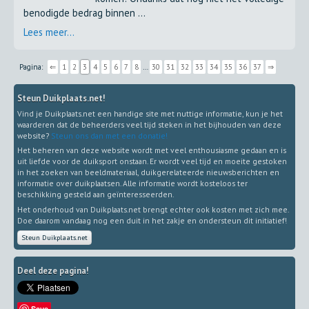
benodigde bedrag binnen ...
Lees meer...
Pagina:
⇐
1
2
3
4
5
6
7
8
…
30
31
32
33
34
35
36
37
⇒
Steun Duikplaats.net!
Vind je Duikplaats.net een handige site met nuttige informatie, kun je het
waarderen dat de beheerders veel tijd steken in het bijhouden van deze
website?
Steun ons dan met een donatie!
Het beheren van deze website wordt met veel enthousiasme gedaan en is
uit liefde voor de duiksport onstaan. Er wordt veel tijd en moeite gestoken
in het zoeken van beeldmateriaal, duikgerelateerde nieuwsberichten en
informatie over duikplaatsen. Alle informatie wordt kosteloos ter
beschikking gesteld aan geïnteresseerden.
Het onderhoud van Duikplaats.net brengt echter ook kosten met zich mee.
Doe daarom vandaag nog een duit in het zakje en ondersteun dit initiatief!
Steun Duikplaats.net
Deel deze pagina!
Save