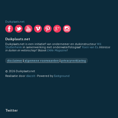
Duikplaats.net
Duikplaats.net
Duikplaats.net is een initiatief van ondernemer en duikinstructeur
Wil
Stutterheim
in samenwerking met onderwaterfotograaf
Yoeri van Es
.
Interesse
in duiken en wetenschap? Bezoek
EANx Magazine
!
disclaimer
|
algemene voorwaarden
|
privacyverklaring
© 2026 Duikplaats.net
Realisatie door
dJazzit
- Powered by
Eastground
Twitter