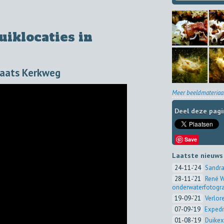
iklocaties in
laats Kerkweg
Meer beeldmateriaal
Deel deze pagi
Save
Laatste nieuws
24-11-'24
Sandra
28-11-'21
René W
onderwaterfotogra
19-09-'21
Verlor
07-09-'19
Expedi
01-08-'19
Duikex