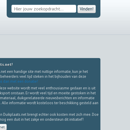
Vinden!
ts.net!
.net een handige site met nuttige informatie, kun je het
beheerders veel tijd steken in het bijhouden van deze
s dan met een donatie!
deze website wordt met veel enthousiasme gedaan en is uit
iksport onstaan. Er wordt veel tijd en moeite gestoken in het
materiaal, duikgerelateerde nieuwsberichten en informatie
. Alle informatie wordt kosteloos ter beschikking gesteld aan
.
n Duikplaats.net brengt echter ook kosten met zich mee. Doe
g een duit in het zakje en ondersteun dit initiatief!
net