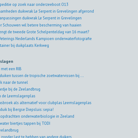
peditie op zoek naar onderzeeboot O13
amheden duikwrak Le Serpent in Grevelingen afgerond
aanpassingen duikwrak Le Serpent in Grevelingen
er Schouwen wil betere bescherming van haaien
engt de tweede Grote Schelpenteldag van 16 maart?
eterings Nederlands Kampioen onderwaterfotografie
tainer bij duikplaats Kerkweg
rslagen
 met een RIB
duiken tussen de tropische zoetwatervissen bij ...
k naar de tunnel
rdje bij de Zeelandbrug
in de Leemslagenplas
asbroek als alternatief voor clubplas Leemslagenplas
duik bij Bergse Diepsluis: sepia!
jkopdrachten onderwaterbiologie in Zeeland
water biertjes tappen bij TODI
eelandbrug
 zonder last te hebben van andere duikers