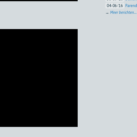
04-06-'16
Parend
→
Meer berichten...