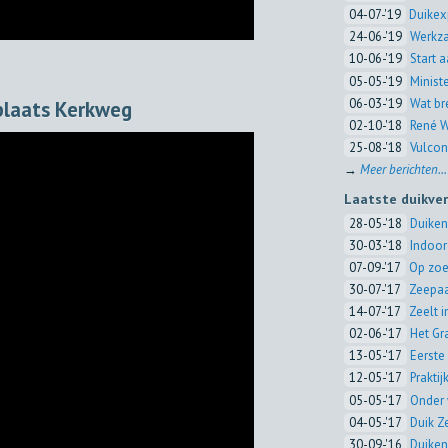
04-07-'19
Duikex
24-06-'19
Werkza
10-06-'19
Start 
05-05-'19
Minist
06-03-'19
Wat br
kplaats Kerkweg
02-10-'18
René W
25-08-'18
Vulcon
→
Meer berichten...
Laatste duikve
28-05-'18
Duiken
30-03-'18
Indoor
07-09-'17
Op zoe
30-07-'17
Zeepaa
14-07-'17
Zeelt 
02-06-'17
Het Gr
13-05-'17
Eerste 
12-05-'17
Prakti
05-05-'17
Onder 
04-05-'17
Duik Z
30-09-'16
Duiken