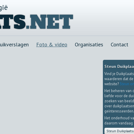
gië
TS
.NET
uikverslagen
Foto & video
Organisaties
Contact
Steun Duikplaa
Vind je Duikplaats
waarderen dat de 
website?
Steun on
Het beheren van 
liefde voor de du
zoeken van beeld
over duikplaatsen
geïnteresseerden
Het onderhoud va
daarom vandaag no
Steun Duikplaats.